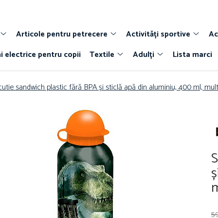
Articole pentru petrecere
Activități sportive
Ac
i electrice pentru copii
Textile
Adulți
Lista marci
cutie sandwich plastic fără BPA și sticlă apă din aluminiu, 400 ml, mult
S
ș
m
59