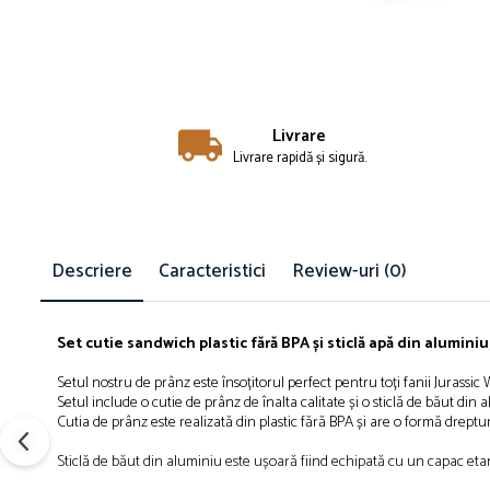
Îmbrăcăminte
Bluze și jachete copii
Compleuri copii
Costume de baie
Căciuli, fulare, mănuși
Livrare
Livrare rapidă și sigură.
Geci și veste
Halate de baie
Hanorace
Lenjerie intimă și șosete
Descriere
Caracteristici
Review-uri
(0)
Pantaloni și treninguri copii
Pijamale copii
Rochițe fetițe
Set cutie sandwich plastic fără BPA și sticlă apă din aluminiu
Tricouri copii
Setul nostru de prânz este însoțitorul perfect pentru toți fanii Jurassic
Șepci
Setul include o cutie de prânz de înalta calitate și o sticlă de băut d
Încălțăminte
Cutia de prânz este realizată din plastic fără BPA și are o formă drept
Cizme
Sticlă de băut din aluminiu este ușoară fiind echipată cu un capac etan
Pantofi și încălțăminte sport