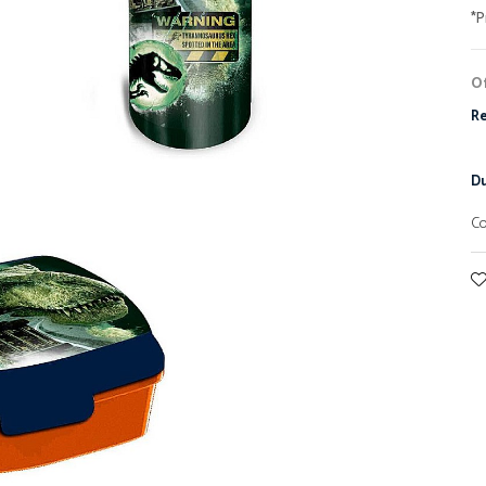
Of
Re
Du
Co