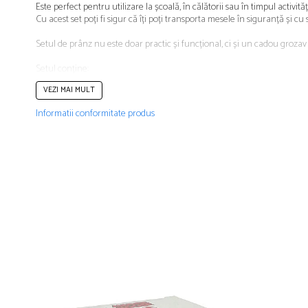
Este perfect pentru utilizare la școală, în călătorii sau în timpul activități
Papuci și botoșei copii
Cu acest set poți fi sigur că îți poți transporta mesele în siguranță și cu st
Sandale și saboți
Setul de prânz nu este doar practic și funcțional, ci și un cadou grozav 
Șorțuri și bonete
Setul conține:
1
cutie sandwich
VEZI MAI MULT
1
sticlă aluminiu
, pentru apă, 400 ml
Produsele sunt PBA free.
Informatii conformitate produs
Produs cu licență oficială
CARACTERISTICI GENERALE
Tip produs: Set
Poveste/Personaj: Jurassic World
Recomandat pentru: Preșcolari, Școală generală, Liceu, Învățământ un
Material: Plastic, Aluminiu
Număr bucăți/set: 2
Culoare: Multicolor
Conținut pachet: 1 x caserolă, 1 sticlă de apă