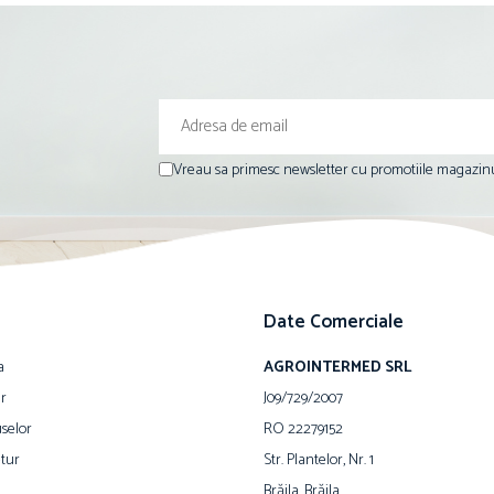
Vreau sa primesc newsletter cu promotiile magazinu
Date Comerciale
a
AGROINTERMED SRL
ur
J09/729/2007
selor
RO 22279152
tur
Str. Plantelor, Nr. 1
Brăila, Brăila