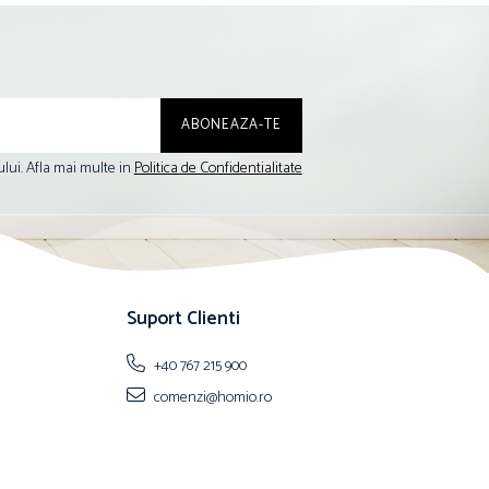
lui. Afla mai multe in
Politica de Confidentialitate
Suport Clienti
+40 767 215 900
comenzi@homio.ro