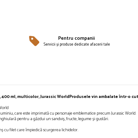
Pentru companii
Servicii și produse dedicate afacerii tale
, 400 ml, multicolor, Jurassic World
Produsele vin ambalate într-o cut
 World
in aluminiu, care este imprimată cu personaje emblematice precum Jurassic World.
unghiulară pentru a găzdui un sandviș, fructe, legume și gustări.
ș cu filet care împiedică scurgerea lichidelor.