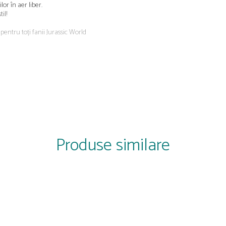
lor în aer liber.
il!
pentru toți fanii Jurassic World
Produse similare
iversitar