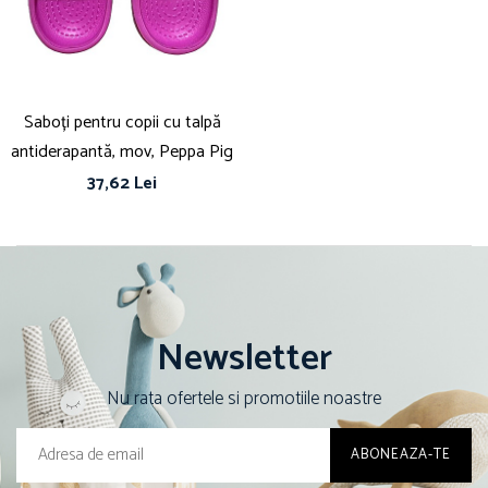
Papuci și botoșei copii
Sandale și saboți
Șorțuri și bonete
Saboți pentru copii cu talpă
antiderapantă, mov, Peppa Pig
37,62 Lei
Newsletter
Nu rata ofertele si promotiile noastre