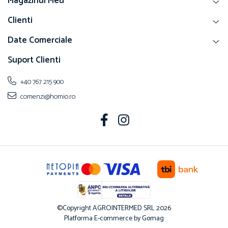
Magazinul Meu
Papuci și botoșei copii
Clienti
Sandale și saboți
Șorțuri și bonete
Date Comerciale
Suport Clienti
+40 767 215 900
comenzi@homio.ro
©Copyright AGROINTERMED SRL 2026
Platforma E-commerce by Gomag