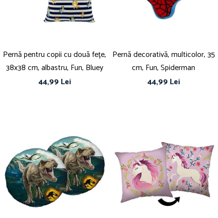
Papuci și botoșei copii
Sandale și saboți
Șorțuri și bonete
Pernă pentru copii cu două fețe,
Pernă decorativă, multicolor, 35
38x38 cm, albastru, Fun, Bluey
cm, Fun, Spiderman
44,99 Lei
44,99 Lei