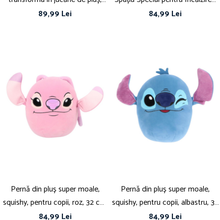
35x25x25 cm, multicolor, Happy,
Mâinilor, Perfectă pentru
89,99 Lei
84,99 Lei
Minecraft
Relaxare, Minecraft
Pernă din pluș super moale,
Pernă din pluș super moale,
squishy, pentru copii, roz, 32 cm,
squishy, pentru copii, albastru, 32
Happy, Stitch
cm, Happy, Stitch
84,99 Lei
84,99 Lei