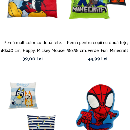
Îmbrăcăminte
Bluze și jachete copii
Compleuri copii
Costume de baie
Căciuli, fulare, mănuși
Pernă multicolor cu două fețe,
Geci și veste
Pernă pentru copii cu două fețe,
Halate de baie
40x40 cm, Happy, Mickey Mouse
38x38 cm, verde, Fun, Minecraft
Hanorace
39,00 Lei
44,99 Lei
Lenjerie intimă și șosete
Pantaloni și treninguri copii
Pijamale copii
Rochițe fetițe
Tricouri copii
Șepci
Încălțăminte
Cizme
Pantofi și încălțăminte sport