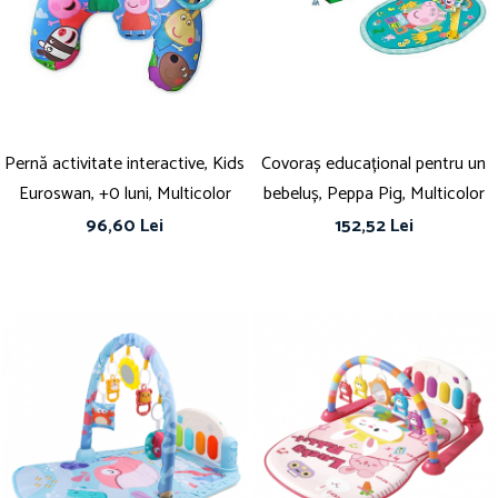
Îmbrăcăminte
Bluze și jachete copii
Compleuri copii
Costume de baie
Căciuli, fulare, mănuși
Pernă activitate interactive, Kids
Geci și veste
Covoraș educațional pentru un
Halate de baie
Euroswan, +0 luni, Multicolor
bebeluș, Peppa Pig, Multicolor
Hanorace
96,60 Lei
152,52 Lei
Lenjerie intimă și șosete
Pantaloni și treninguri copii
Pijamale copii
Rochițe fetițe
Tricouri copii
Șepci
Încălțăminte
Cizme
Pantofi și încălțăminte sport