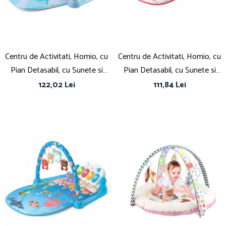
Papuci și botoșei copii
Sandale și saboți
Șorțuri și bonete
Centru de Activitati, Homio, cu
Centru de Activitati, Homio, cu
Pian Detasabil, cu Sunete si
Pian Detasabil, cu Sunete si
Lumini, cu Zornaitoare si Diverse
Lumini, cu Zornaitoare si Diverse
122,02 Lei
111,84 Lei
Jucarii, Oglinda Detasabila,
Jucarii, Oglinda Detasabila,
Volum Ajustabil, albastru, Whale
Volum Ajustabil, roz, Lucky
Rabbit