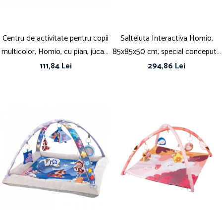
Centru de activitate pentru copii
Salteluta Interactiva Homio,
multicolor, Homio, cu pian, jucarii
85x85x50 cm, special conceputa
si oglinda, arcada flexibila, Ocean
pentru a stimula dezvoltarea
111,84 Lei
294,86 Lei
Life
fizica si senzoriala prin joaca,
Dotata cu 5 jucarii interactive,
iluminare atragatoare si functii
muzicale, Bu