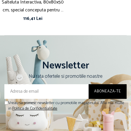
Salteluta Interactiva, 80x80x50
cm, special conceputa pentru a
stimula dezvoltarea fizica si
116,41 Lei
senzoriala prin joaca, Dotata cu
5 jucarii interactive, Jungle
Newsletter
Nu rata ofertele si promotiile noastre
Vreau sa primesc newsletter cu promotiile magazinului. Afla mai multe
in
Politica de Confidentialitate