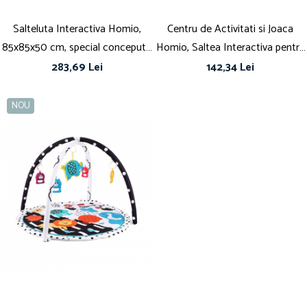
Salteluta Interactiva Homio,
Centru de Activitati si Joaca
85x85x50 cm, special conceputa
Homio, Saltea Interactiva pentru
pentru a stimula dezvoltarea
Copii / Bebe cu Multifunctional,
283,69 Lei
142,34 Lei
fizica si senzoriala prin joaca,
Jucarii Zornaitoare, Multiple
Dotata cu 5 jucarii interactive,
Moduri de Joaca Interactive si
NOU
iluminare atragatoare si functii
Educative, multicolor
muzicale, Bu