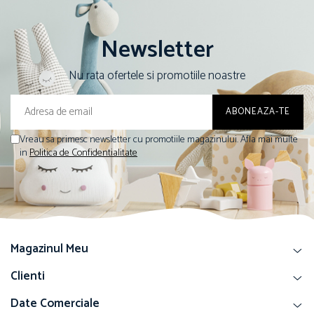
Papuci și botoșei copii
Sandale și saboți
Newsletter
Șorțuri și bonete
Nu rata ofertele si promotiile noastre
Vreau sa primesc newsletter cu promotiile magazinului. Afla mai multe
in
Politica de Confidentialitate
Magazinul Meu
Clienti
Date Comerciale