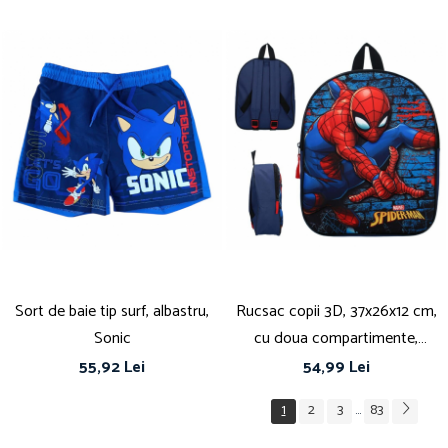
Sort de baie tip surf, albastru,
Rucsac copii 3D, 37x26x12 cm,
Sonic
cu doua compartimente,
multicolor, bretele ergonomice,
55,92 Lei
54,99 Lei
intarite si ajustabile, Spiderman
1
2
3
83
...
Adventure Awaits