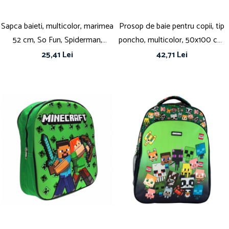
Sapca baieti, multicolor, marimea
Prosop de baie pentru copii, tip
52 cm, So Fun, Spiderman,
poncho, multicolor, 50x100 cm,
Marvel
So fun, Sonic
25,41 Lei
42,71 Lei