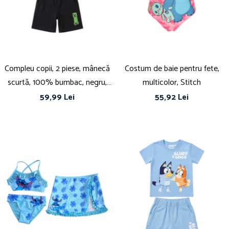
Papuci și botoșei copii
Sandale și saboți
Șorțuri și bonete
Compleu copii, 2 piese, mânecă
Costum de baie pentru fete,
scurtă, 100% bumbac, negru,
multicolor, Stitch
Minecraft
59,99 Lei
55,92 Lei