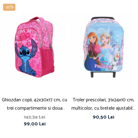
-30%
Ghiozdan copii, 42x30x17 cm, cu
Troler prescolari, 31x24x10 cm,
trei compartimente si doua
multicolor, cu bretele ajustabile,
buzunare laterale, roz, bretele
Frozen
142,34 Lei
90,50 Lei
99,00 Lei
ergonomice, intarite si ajustabile,
benzi reflectorizante, Stitch