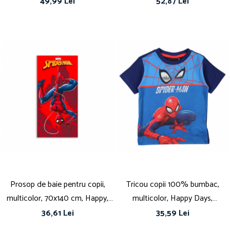
Mouse
49,99 Lei
52,87 Lei
Prosop de baie pentru copii,
Tricou copii 100% bumbac,
multicolor, 70x140 cm, Happy,
multicolor, Happy Days,
Spiderman
Spiderman
36,61 Lei
35,59 Lei