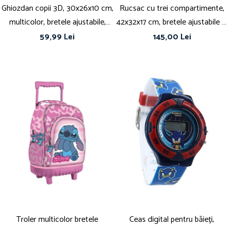
Ghiozdan copii 3D, 30x26x10 cm,
Rucsac cu trei compartimente,
multicolor, bretele ajustabile,
42x32x17 cm, bretele ajustabile și
Minecraft
întărite, multicolor, Happy,
59,99 Lei
145,00 Lei
Minecraft
Troler multicolor bretele
Ceas digital pentru băieți,