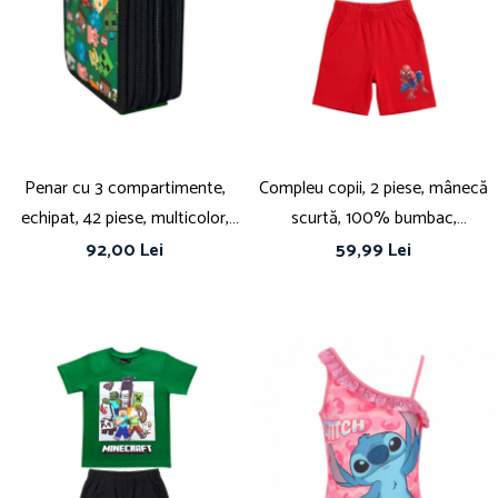
Îmbrăcăminte
Bluze și jachete copii
Compleuri copii
Costume de baie
Căciuli, fulare, mănuși
Geci și veste
Penar cu 3 compartimente,
Compleu copii, 2 piese, mânecă
Halate de baie
echipat, 42 piese, multicolor,
scurtă, 100% bumbac,
Hanorace
Happy, Minecraft
multicolor, Spiderman
Lenjerie intimă și șosete
92,00 Lei
59,99 Lei
Pantaloni și treninguri copii
Pijamale copii
Rochițe fetițe
Tricouri copii
Șepci
Încălțăminte
Cizme
Pantofi și încălțăminte sport