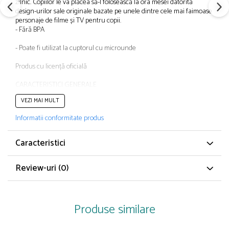
zilnic. Copiilor le va plăcea să-l folosească la ora mesei datorită
Papuci și botoșei copii
design-urilor sale originale bazate pe unele dintre cele mai faimoase
Sandale și saboți
personaje de filme și TV pentru copii.
- Fără BPA
Șorțuri și bonete
- Poate fi utilizat la cuptorul cu microunde
Produs cu licență oficială
CARACTERISTICI GENERALE
VEZI MAI MULT
Tip produs: Bol
Culoare: Multicolor
Informatii conformitate produs
Material: Plastic
Poveste/Personaj: Jurassic World
Caracteristici cheie: Fără BPA
Caracteristici
Compatibil: cuptor cu microunde
Review-uri
(0)
DIMENSIUNI
Adâncime: 4 cm
Diametru: 16 cm
Produse similare