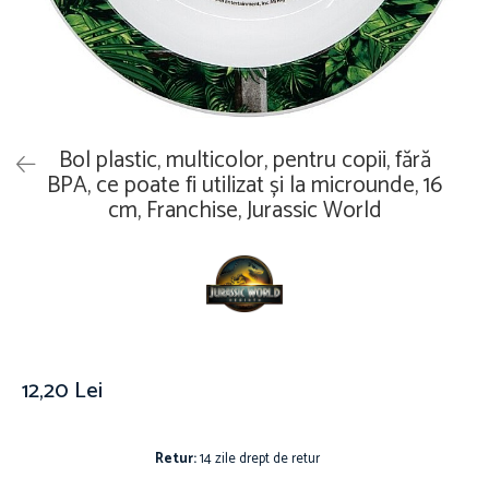
Îmbrăcăminte
Covoare
Căciuli și șepci
Lămpi de veghe
Jachete și geci bărbați
Mobilier
Tricouri bărbați
Organizare și depozitare
Tricouri damă
Ceasuri
Bol plastic, multicolor, pentru copii, fără
Șosete Adulti
Ceasuri de mână
BPA, ce poate fi utilizat și la microunde, 16
Șosete bărbați
cm, Franchise, Jurassic World
Ceasuri de perete
Șosete damă
Ceasuri deșteptătoare
Cutii pentru bijuterii
Jucării
De vară
Jucării interactive
12,20 Lei
Jucării magnetice
Mașini și vehicule
Puzzle-uri
Retur:
14 zile drept de retur
Scule și bancuri de lucru