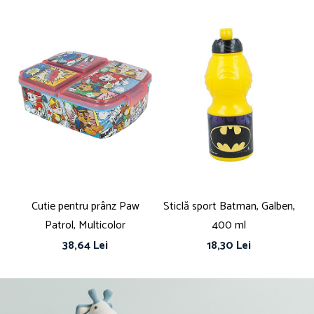
Cutie pentru prânz Paw
Sticlă sport Batman, Galben,
Bo
Patrol, Multicolor
400 ml
ut
38,64 Lei
18,30 Lei