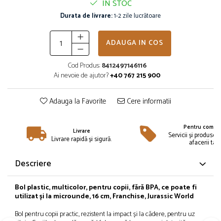
IN STOC
Îmbrăcăminte
Durata de livrare:
1-2 zile lucrătoare
Bluze și jachete copii
Compleuri copii
ADAUGA IN COS
Costume de baie
Căciuli, fulare, mănuși
Cod Produs:
8412497146116
Geci și veste
Ai nevoie de ajutor?
+40 767 215 900
Halate de baie
Hanorace
Adauga la Favorite
Cere informatii
Lenjerie intimă și șosete
Pantaloni și treninguri copii
Pentru compan
Livrare
Pijamale copii
Servicii și produse 
Livrare rapidă și sigură.
afacerii tale
Rochițe fetițe
Tricouri copii
Descriere
Șepci
Încălțăminte
Bol plastic, multicolor, pentru copii, fără BPA, ce poate fi
utilizat și la microunde, 16 cm, Franchise, Jurassic World
Cizme
Bol pentru copii practic, rezistent la impact și la cădere, pentru uz
Pantofi și încălțăminte sport