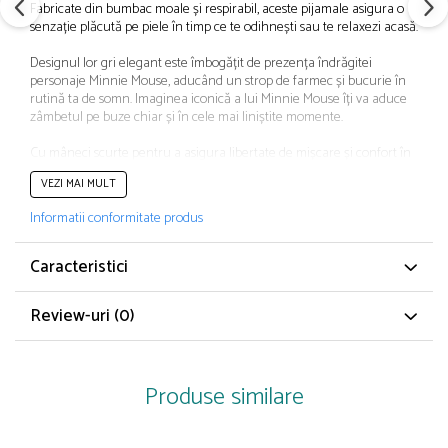
Fabricate din bumbac moale și respirabil, aceste pijamale asigura o
Papuci și botoșei copii
senzație plăcută pe piele în timp ce te odihnești sau te relaxezi acasă.
Sandale și saboți
Designul lor gri elegant este îmbogățit de prezența îndrăgitei
Șorțuri și bonete
personaje Minnie Mouse, aducând un strop de farmec și bucurie în
rutină ta de somn. Imaginea iconică a lui Minnie Mouse îți va aduce
zâmbetul pe buze chiar și în cele mai liniștite momente.
Cu mâneci scurte pentru a asigura libertate de mișcare și confort în
timpul nopții, aceste pijamale sunt perfecte pentru a te bucură de
VEZI MAI MULT
somnul odihnitor pe care îl meriți. În plus, prin asocierea cu Disney,
ele aduc cu sine un aer nostalgic și o doză de magie din copilărie.
Informatii conformitate produs
Indiferent dacă te relaxezi în weekend sau te pregătești de culcare,
aceste pijamale sunt alegerea ideală pentru a te simți confortabilă și
Caracteristici
stilată în același timp.
Review-uri
(0)
Tip produs: Pijama
Culoare: Gri
Material: Bumbac
Lungime mânecă: Mânecă lungă
Lungime pantaloni: Scurți
Produse similare
Sistem închidere: Fără închidere
Exterior: 98% Bumbac