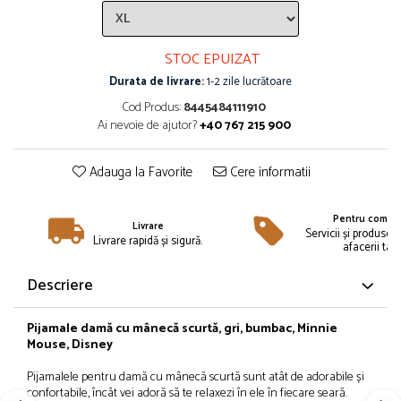
Îmbrăcăminte
Bluze și jachete copii
STOC EPUIZAT
Compleuri copii
Durata de livrare:
1-2 zile lucrătoare
Costume de baie
Căciuli, fulare, mănuși
Cod Produs:
8445484111910
Ai nevoie de ajutor?
+40 767 215 900
Geci și veste
Halate de baie
Adauga la Favorite
Cere informatii
Hanorace
Lenjerie intimă și șosete
Pentru compan
Pantaloni și treninguri copii
Livrare
Servicii și produse 
Livrare rapidă și sigură.
Pijamale copii
afacerii tale
Rochițe fetițe
Descriere
Tricouri copii
Șepci
Pijamale damă cu mânecă scurtă, gri, bumbac, Minnie
Încălțăminte
Mouse, Disney
Cizme
Pijamalele pentru damă cu mânecă scurtă sunt atât de adorabile și
Pantofi și încălțăminte sport
confortabile, încât vei adoră să te relaxezi în ele în fiecare seară.