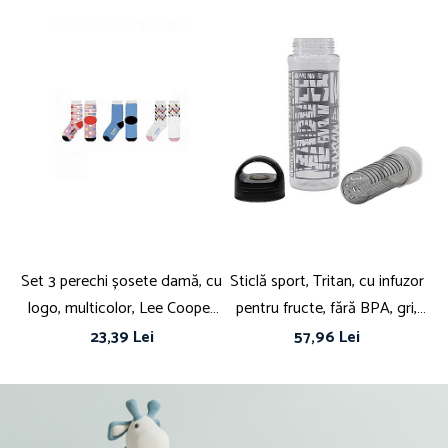
Set 3 perechi șosete damă, cu
Sticlă sport, Tritan, cu infuzor
St
logo, multicolor, Lee Cooper
pentru fructe, fără BPA, gri,
mu
Originals, lee03
750 ml, Marvel
23,39 Lei
57,96 Lei