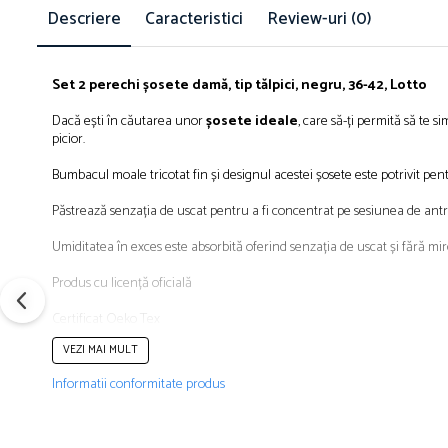
Îmbrăcăminte
Descriere
Caracteristici
Review-uri
(0)
Bluze și jachete copii
Compleuri copii
Set 2 perechi
șosete damă
, tip tălpici, negru, 36-42, Lotto
Costume de baie
Căciuli, fulare, mănuși
Dacă
eșt
i
în
căutarea
unor
șosete
ideale
,
care
s
ă
-ți
permită
să
te
si
picior.
Geci și veste
Halate de baie
Bumbacul moale tricotat fin și designul acestei șosete este potrivit pentr
Hanorace
Păstrează senzația de uscat pentru a fi concentrat pe sesiunea de antr
Lenjerie intimă și șosete
Umiditatea în exces este absorbită oferind senzația de uscat și fără mir
Pantaloni și treninguri copii
Pijamale copii
Produs cu
licență
oficială
Rochițe fetițe
Certificat Oeko Tex
Tricouri copii
VEZI MAI MULT
Șepci
CARACTERISTICI GENERALE
Încălțăminte
Informatii conformitate produs
Tip: Tălpici
Cizme
Culoare: Negru
Pantofi și încălțăminte sport