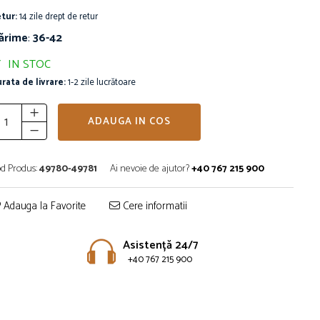
tur:
14 zile drept de retur
ărime
:
36-42
IN STOC
rata de livrare:
1-2 zile lucrătoare
ADAUGA IN COS
d Produs:
49780-49781
Ai nevoie de ajutor?
+40 767 215 900
Adauga la Favorite
Cere informatii
Asistență 24/7
+40 767 215 900