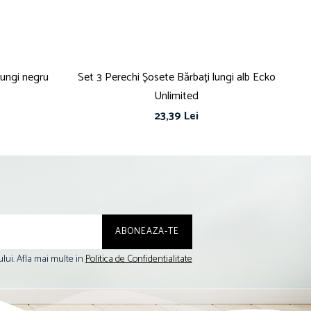
lungi negru
Set 3 Perechi Șosete Bărbați lungi alb Ecko
Set
Unlimited
23,39 Lei
lui. Afla mai multe in
Politica de Confidentialitate