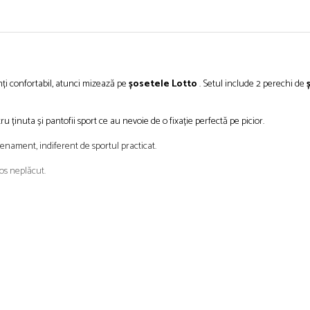
mți
confortabil, atunci
mizează
pe
șosetele
Lotto
. Setul include 2 perechi de
u ținuta și pantofii sport ce au nevoie de o fixație perfectă pe picior.
enament, indiferent de sportul practicat.
os neplăcut.