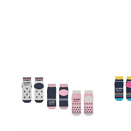
Papuci și botoșei copii
Număr perechi: 2
Sandale și saboți
Material: Bumbac, Poliester
Șorțuri și bonete
Imprimeu: Cu model
Tehnologie: Oeko-Tex Standard 100