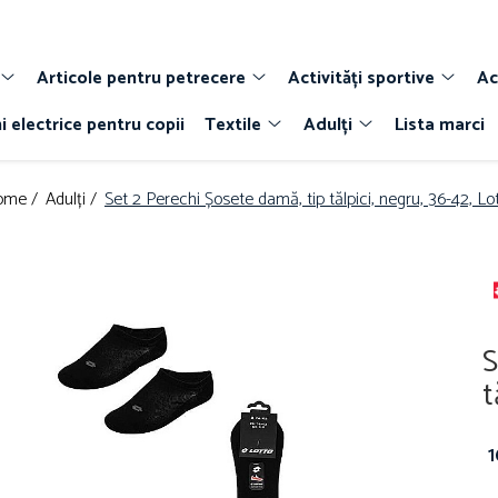
Articole pentru petrecere
Activități sportive
Ac
i electrice pentru copii
Textile
Adulți
Lista marci
ome /
Adulți /
Set 2 Perechi Șosete damă, tip tălpici, negru, 36-42, Lo
S
t
1