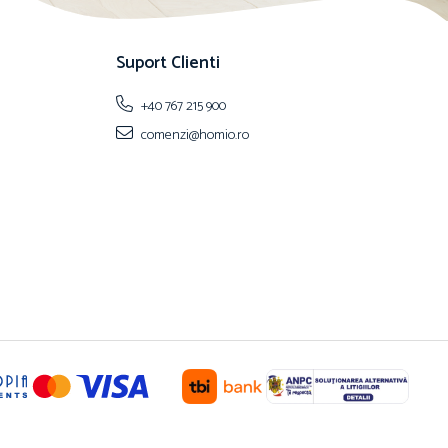
Suport Clienti
+40 767 215 900
comenzi@homio.ro