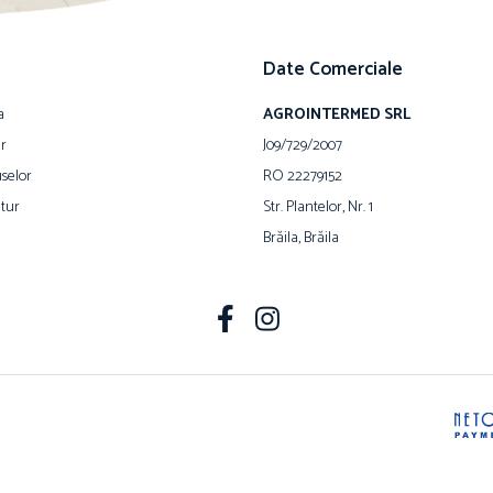
Date Comerciale
a
AGROINTERMED SRL
ur
J09/729/2007
selor
RO 22279152
tur
Str. Plantelor, Nr. 1
Brăila, Brăila