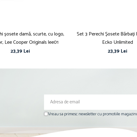
hi șosete damă, scurte, cu logo,
Set 3 Perechi Șosete Bărbați 
or, Lee Cooper Originals lee01
Ecko Unlimited
23,39 Lei
23,39 Lei
Vreau sa primesc newsletter cu promotiile magazinu