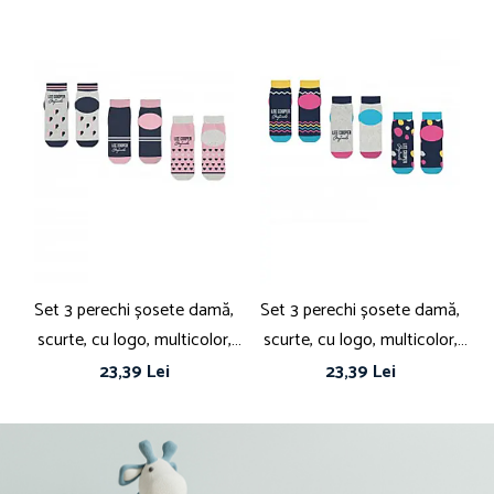
COMPOZIȚIE
Exterior: 100 % Bumbac
Căptușeală: 100 % bumbac
Material garnituri: 100% bumbac
Set 3 perechi șosete damă,
Set 3 perechi șosete damă,
S
scurte, cu logo, multicolor,
scurte, cu logo, multicolor,
Lee Cooper Originals
Lee Cooper Originals lee01
23,39 Lei
23,39 Lei