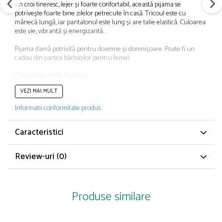
un croi tineresc, lejer și foarte confortabil, această pijama se
Papuci și botoșei copii
potrivește foarte bine zilelor petrecute în casă. Tricoul este cu
Sandale și saboți
mânecă lungă, iar pantalonul este lung și are talie elastică. Culoarea
este vie, vibrantă și energizantă. .
Șorțuri și bonete
Pijama damă potrivită pentru doamne și domnișoare. Poate fi un
cadou din partea bărbaților pentru femei.
Compoziție: 100% bumbac
VEZI MAI MULT
Produs cu licență oficială
Informatii conformitate produs
CARACTERISTICI
Caracteristici
Tip produs: Pijama
Review-uri
(0)
Culoare: Alb/Gri
Material: Bumbac
Imprimeu: Logo
Mâneci: Lungă
Lungime mânecă: Mânecă lungă
Produse similare
Lungime pantaloni: Lungi
Sistem închidere: Fără închidere