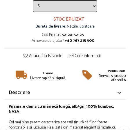
Îmbrăcăminte
Bluze și jachete copii
STOC EPUIZAT
Compleuri copii
Durata de livrare:
1-2 zile lucrătoare
Costume de baie
Căciuli, fulare, mănuși
Cod Produs:
52124-52125
Ai nevoie de ajutor?
+40 767 215 900
Geci și veste
Halate de baie
Adauga la Favorite
Cere informatii
Hanorace
Lenjerie intimă și șosete
Pentru compan
Pantaloni și treninguri copii
Livrare
Servicii și produse 
Livrare rapidă și sigură.
Pijamale copii
afacerii tale
Rochițe fetițe
Descriere
Tricouri copii
Șepci
Pijamale damă cu mânecă lungă, alb/gri, 100% bumbac,
Încălțăminte
NASA
Cizme
Cel mai bine putem caracteriza această ținută că fiind foarte
Pantofi și încălțăminte sport
confortabilă și jucăușă. Realizată din material elegant și moale, cu