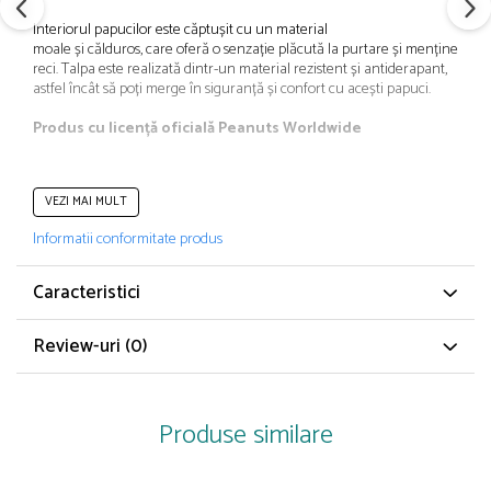
Papuci și botoșei copii
Interiorul
papucilor
este
căptușit
cu un material
Sandale și saboți
moale
și
călduros
,
care
oferă
o
senzație
plăcută
la
purtare
și
menține
pici
reci.
Talpa
este
realizată
dintr
-un material rezistent
și
antiderapant,
Șorțuri și bonete
astfel
încât
să
poți
merge
în
siguranță
și
confort cu
acești
papuci
.
Produs cu
licență
oficială
Peanuts Worldwide
VEZI MAI MULT
CARACTERISTICI
Informatii conformitate produs
Tip produs: Papuci
Culoare: Albastru
Material: Poliester
Caracteristici
Imprimeu: Logo
Vârf: Rotund
Review-uri
(0)
Tip talpă: Plată
Detalii: Amortizare
Informații suplimentare: Absorbția șocurilor, reduce senzația de
picioare obosite
Talpă: antiderapantă
Produse similare
Sistem închidere: Fără închidere
Linie Brand: Disney