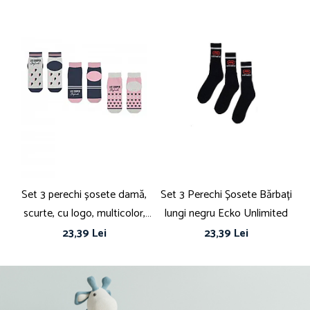
Set 3 perechi șosete damă,
Set 3 Perechi Șosete Bărbați
S
scurte, cu logo, multicolor,
lungi negru Ecko Unlimited
Lee Cooper Originals
23,39 Lei
23,39 Lei