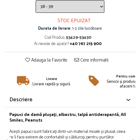
Îmbrăcăminte
Bluze și jachete copii
STOC EPUIZAT
Compleuri copii
Durata de livrare:
1-2 zile lucrătoare
Costume de baie
Căciuli, fulare, mănuși
Cod Produs:
53429-53430
Ai nevoie de ajutor?
+40 767 215 900
Geci și veste
Halate de baie
Adauga la Favorite
Cere informatii
Hanorace
Lenjerie intimă și șosete
Pentru compan
Pantaloni și treninguri copii
Livrare
Servicii și produse 
Livrare rapidă și sigură.
Pijamale copii
afacerii tale
Rochițe fetițe
Descriere
Tricouri copii
Șepci
Papuci
de
damă
plușați
, albastru,
talpă
antiderapantă
, All
Încălțăminte
Smiles, Peanuts
Cizme
Acești
papuci
sunt
fabricați
dintr
-un material moale
și
plusat
, ceea
Pantofi și încălțăminte sport
ce
îi
face extrem de confortabili
și
călduroși
pentru
purtător
.