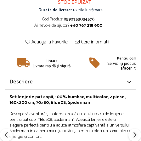
STOC EPUIZAT
Îmbrăcăminte
Durata de livrare:
1-2 zile lucrătoare
Bluze și jachete copii
Cod Produs:
8592753034576
Compleuri copii
Ai nevoie de ajutor?
+40 767 215 900
Costume de baie
Căciuli, fulare, mănuși
Adauga la Favorite
Cere informatii
Geci și veste
Halate de baie
Pentru compan
Livrare
Hanorace
Servicii și produse 
Livrare rapidă și sigură.
afacerii tale
Lenjerie intimă și șosete
Pantaloni și treninguri copii
Descriere
Pijamale copii
Rochițe fetițe
Set lenjerie pat copii, 100% bumbac, multicolor, 2 piese,
160×200 cm, 70×80, Blue08, Spiderman
Tricouri copii
Șepci
Descoperă aventură și puterea eroică cu setul nostru de lenjerie
Încălțăminte
pentru pat copii "Blue08, Spiderman". Această lenjerie este o
alegere perfectă pentru a aduce atmosfera captivantă a universului
Cizme
Spiderman în camera micuțului tău și pentru a oferi un somn plin de
energie și confort.
Pantofi și încălțăminte sport