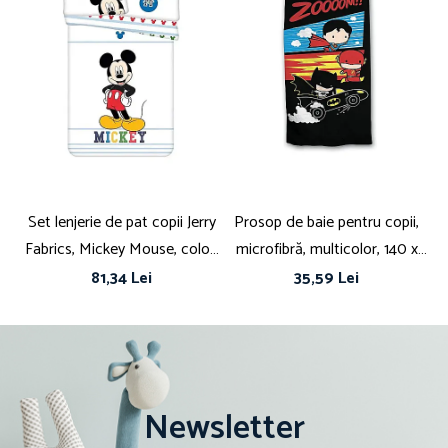
Tex.
Poveste/Personaj: Spiderman
Culoare: Multicolor
DIMENSIUNI
Dimensiuni husă pilotă (cm): 160×200
Dimensiuni față de pernă (cm): 70 x 80
Set lenjerie de pat copii Jerry
Prosop de baie pentru copii,
S
Fabrics, Mickey Mouse, color,
microfibră, multicolor, 140 x
b
bumbac, 1 persoană, 2 piese,
70 cm, Zoooom, Batman
1
81,34 Lei
35,59 Lei
multicolor, 100x135 cm,
40x60 cm
Newsletter