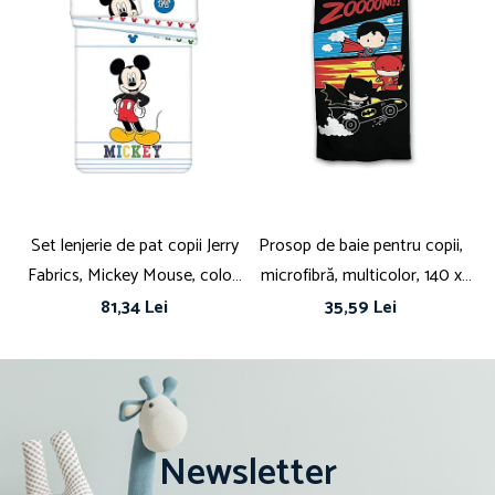
Dimensiuni husă pilotă (cm) 140 x 200
Dimensiuni fată de pernă (cm) 70 x 90
Set lenjerie de pat copii Jerry
Prosop de baie pentru copii,
S
Fabrics, Mickey Mouse, color,
microfibră, multicolor, 140 x
b
bumbac, 1 persoană, 2 piese,
70 cm, Zoooom, Batman
1
81,34 Lei
35,59 Lei
multicolor, 100x135 cm,
40x60 cm
Newsletter