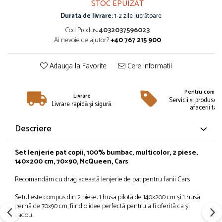
STOC EPUIZAT
Îmbrăcăminte
Durata de livrare:
1-2 zile lucrătoare
Bluze și jachete copii
Cod Produs:
4032037596023
Compleuri copii
Ai nevoie de ajutor?
+40 767 215 900
Costume de baie
Căciuli, fulare, mănuși
Adauga la Favorite
Cere informatii
Geci și veste
Halate de baie
Pentru compan
Livrare
Hanorace
Servicii și produse 
Livrare rapidă și sigură.
afacerii tale
Lenjerie intimă și șosete
Pantaloni și treninguri copii
Descriere
Pijamale copii
Rochițe fetițe
Set lenjerie pat copii, 100% bumbac, multicolor, 2 piese,
140×200 cm, 70×90, McQueen, Cars
Tricouri copii
Șepci
Recomandăm cu drag această lenjerie de pat pentru fanii Cars
Încălțăminte
Setul este compus din 2 piese: 1 husa pilotă de 140x200 cm și 1 husă
Cizme
pernă de 70x90 cm, fiind o idee perfectă pentru a fi oferită ca și
cadou.
Pantofi și încălțăminte sport