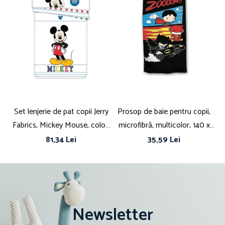
Set lenjerie de pat copii Jerry
Prosop de baie pentru copii,
S
Fabrics, Mickey Mouse, color,
microfibră, multicolor, 140 x
b
bumbac, 1 persoană, 2 piese,
70 cm, Zoooom, Batman
1
81,34 Lei
35,59 Lei
multicolor, 100x135 cm,
40x60 cm
Newsletter