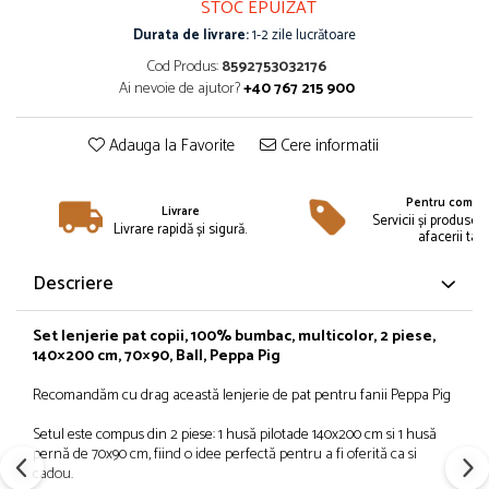
STOC EPUIZAT
Îmbrăcăminte
Durata de livrare:
1-2 zile lucrătoare
Bluze și jachete copii
Cod Produs:
8592753032176
Compleuri copii
Ai nevoie de ajutor?
+40 767 215 900
Costume de baie
Căciuli, fulare, mănuși
Adauga la Favorite
Cere informatii
Geci și veste
Halate de baie
Pentru compan
Livrare
Hanorace
Servicii și produse 
Livrare rapidă și sigură.
afacerii tale
Lenjerie intimă și șosete
Pantaloni și treninguri copii
Descriere
Pijamale copii
Rochițe fetițe
Set lenjerie pat copii, 100% bumbac, multicolor, 2 piese,
140×200 cm, 70×90, Ball, Peppa Pig
Tricouri copii
Șepci
Recomandăm cu drag această lenjerie de pat pentru fanii Peppa Pig
Încălțăminte
Setul este compus din 2 piese: 1 husă pilotade 140x200 cm si 1 husă
Cizme
pernă de 70x90 cm, fiind o idee perfectă pentru a fi oferită ca si
cadou.
Pantofi și încălțăminte sport