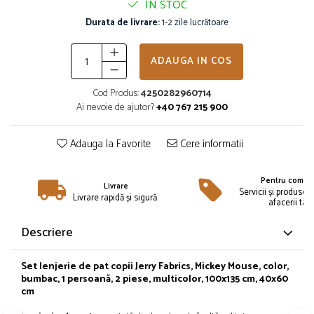
IN STOC
Îmbrăcăminte
Durata de livrare:
1-2 zile lucrătoare
Bluze și jachete copii
Compleuri copii
ADAUGA IN COS
Costume de baie
Căciuli, fulare, mănuși
Cod Produs:
4250282960714
Geci și veste
Ai nevoie de ajutor?
+40 767 215 900
Halate de baie
Hanorace
Adauga la Favorite
Cere informatii
Lenjerie intimă și șosete
Pantaloni și treninguri copii
Pentru compan
Livrare
Pijamale copii
Servicii și produse 
Livrare rapidă și sigură.
afacerii tale
Rochițe fetițe
Tricouri copii
Descriere
Șepci
Încălțăminte
Set lenjerie de pat copii Jerry Fabrics, Mickey Mouse, color,
bumbac, 1 persoană, 2 piese, multicolor, 100x135 cm, 40x60
Cizme
cm
Pantofi și încălțăminte sport