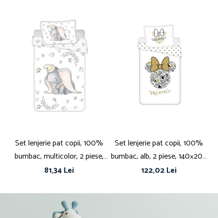
Set lenjerie pat copii, 100%
Set lenjerie pat copii, 100%
C
bumbac, multicolor, 2 piese,
bumbac, alb, 2 piese, 140×200
mu
100×135 cm, 40×60, Dumbo,
cm, 70×90, Minnie Mouse,
x
81,34 Lei
122,02 Lei
Disney, stars
Disney, gold02