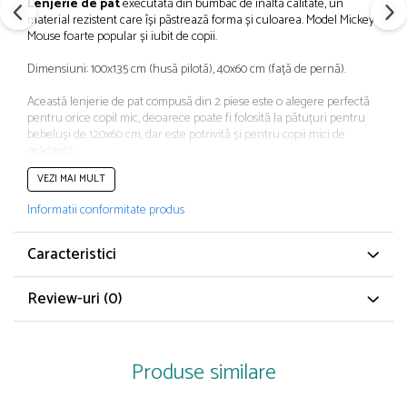
Lenjerie de pat
executată din bumbac de înaltă calitate, un
Papuci și botoșei copii
material rezistent care își păstrează forma și culoarea. Model Mickey
Sandale și saboți
Mouse foarte popular și iubit de copii.
Șorțuri și bonete
Dimensiuni: 100x135 cm (husă pilotă), 40x60 cm (față de pernă).
Această lenjerie de pat compusă din 2 piese este o alegere perfectă
pentru orice copil mic, deoarece poate fi folosită la pătuțuri pentru
bebeluși de 120x60 cm, dar este potrivită și pentru copii mici de
grădiniță.
VEZI MAI MULT
CARACTERISTICI
Informatii conformitate produs
Număr piese/set: 2
Pentru: 1 persoană
Culoare: Multicolor
Caracteristici
Material: Bumbac
Imprimeu: Cu model
Review-uri
(0)
Tip închidere: Fermoar
Produse similare