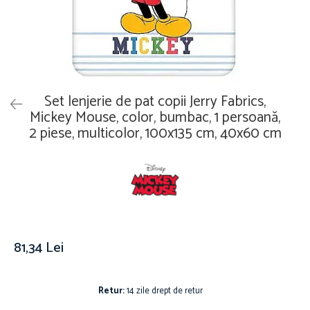
Îmbrăcăminte
Covoare
Căciuli și șepci
Lămpi de veghe
Jachete și geci bărbați
Mobilier
Tricouri bărbați
Organizare și depozitare
Tricouri damă
Ceasuri
Set lenjerie de pat copii Jerry Fabrics,
Șosete Adulti
Ceasuri de mână
Mickey Mouse, color, bumbac, 1 persoană,
Șosete bărbați
2 piese, multicolor, 100x135 cm, 40x60 cm
Ceasuri de perete
Șosete damă
Ceasuri deșteptătoare
Cutii pentru bijuterii
Jucării
De vară
Jucării interactive
81,34 Lei
Jucării magnetice
Mașini și vehicule
Puzzle-uri
Retur:
14 zile drept de retur
Scule și bancuri de lucru