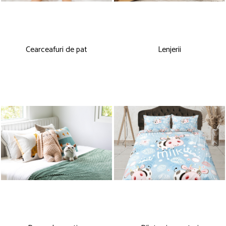
Îmbrăcăminte
Covoare
Căciuli și șepci
Lămpi de veghe
Jachete și geci bărbați
Mobilier
Cearceafuri de pat
Lenjerii
Tricouri bărbați
Organizare și depozitare
Tricouri damă
Ceasuri
Șosete Adulti
Ceasuri de mână
Șosete bărbați
Ceasuri de perete
Șosete damă
Ceasuri deșteptătoare
Cutii pentru bijuterii
Jucării
De vară
Jucării interactive
Jucării magnetice
Mașini și vehicule
Puzzle-uri
Scule și bancuri de lucru