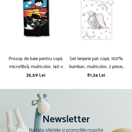
Dimensiuni fată de pernă (cm) 70 x 90
Prosop de baie pentru copii,
Set lenjerie pat copii, 100%
S
microfibră, multicolor, 140 x
bumbac, multicolor, 2 piese,
bu
70 cm, Zoooom, Batman
100×135 cm, 40×60, Dumbo,
35,59 Lei
81,34 Lei
Disney, stars
Newsletter
Nu rata ofertele si promotiile noastre