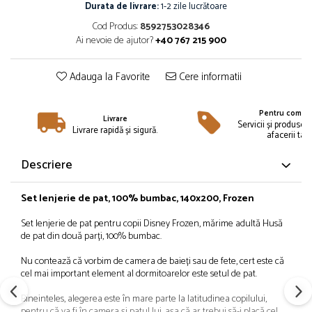
Îmbrăcăminte
Durata de livrare:
1-2 zile lucrătoare
Cod Produs:
8592753028346
Bluze și jachete copii
Ai nevoie de ajutor?
+40 767 215 900
Compleuri copii
Costume de baie
Adauga la Favorite
Cere informatii
Căciuli, fulare, mănuși
Geci și veste
Pentru compan
Halate de baie
Livrare
Servicii și produse 
Livrare rapidă și sigură.
afacerii tale
Hanorace
Lenjerie intimă și șosete
Descriere
Pantaloni și treninguri copii
Pijamale copii
Set lenjerie de pat, 100% bumbac, 140x200, Frozen
Rochițe fetițe
Set lenjerie de pat pentru copii Disney Frozen, mărime adultă Husă
Tricouri copii
de pat din două parți, 100% bumbac.
Șepci
Nu contează că vorbim de camera de baieți sau de fete, cert este că
Încălțăminte
cel mai important element al dormitoarelor este setul de pat.
Cizme
Bineinteles, alegerea este în mare parte la latitudinea copilului,
Pantofi și încălțăminte sport
pentru că va fi în camera și patul lui, așa că ar trebui să-i placă cel