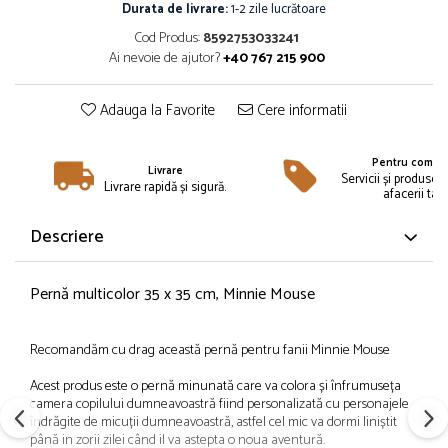
Îmbrăcăminte
Durata de livrare:
1-2 zile lucrătoare
Cod Produs:
8592753033241
Bluze și jachete copii
Ai nevoie de ajutor?
+40 767 215 900
Compleuri copii
Costume de baie
Adauga la Favorite
Cere informatii
Căciuli, fulare, mănuși
Geci și veste
Pentru compan
Halate de baie
Livrare
Servicii și produse 
Livrare rapidă și sigură.
afacerii tale
Hanorace
Lenjerie intimă și șosete
Descriere
Pantaloni și treninguri copii
Pijamale copii
Pernă multicolor 35 x 35 cm, Minnie Mouse
Rochițe fetițe
Tricouri copii
Recomandăm cu drag această pernă pentru fanii Minnie Mouse
Șepci
Încălțăminte
Acest produs este o pernă minunată care va colora și înfrumuseța
camera copilului dumneavoastră fiind personalizată cu personajele
Cizme
îndrăgite de micuții dumneavoastră, astfel cel mic va dormi liniștit
Pantofi și încălțăminte sport
până in zorii zilei când il va astepta o noua aventură.