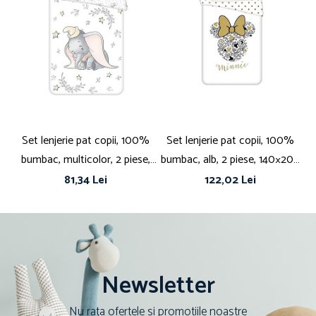
Set lenjerie pat copii, 100%
Set lenjerie pat copii, 100%
S
bumbac, multicolor, 2 piese,
bumbac, alb, 2 piese, 140×200
F
100×135 cm, 40×60, Dumbo,
cm, 70×90, Minnie Mouse,
b
81,34 Lei
122,02 Lei
Disney, stars
Disney, gold02
Newsletter
Nu rata ofertele si promotiile noastre