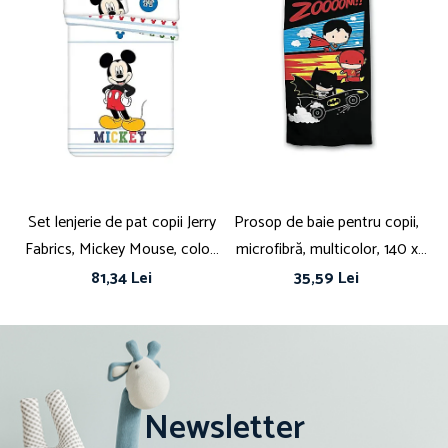
Set lenjerie de pat copii Jerry
Prosop de baie pentru copii,
S
Fabrics, Mickey Mouse, color,
microfibră, multicolor, 140 x
b
bumbac, 1 persoană, 2 piese,
70 cm, Zoooom, Batman
1
81,34 Lei
35,59 Lei
multicolor, 100x135 cm,
40x60 cm
Newsletter