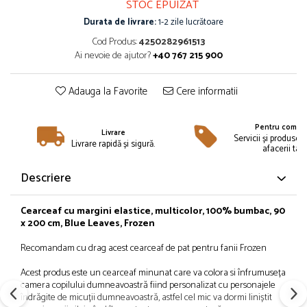
STOC EPUIZAT
Îmbrăcăminte
Durata de livrare:
1-2 zile lucrătoare
Bluze și jachete copii
Cod Produs:
4250282961513
Compleuri copii
Ai nevoie de ajutor?
+40 767 215 900
Costume de baie
Căciuli, fulare, mănuși
Adauga la Favorite
Cere informatii
Geci și veste
Halate de baie
Pentru compan
Livrare
Hanorace
Servicii și produse 
Livrare rapidă și sigură.
afacerii tale
Lenjerie intimă și șosete
Pantaloni și treninguri copii
Descriere
Pijamale copii
Rochițe fetițe
Cearceaf cu margini elastice, multicolor, 100% bumbac, 90
x 200 cm, Blue Leaves, Frozen
Tricouri copii
Șepci
Recomandam cu drag acest cearceaf de pat pentru fanii Frozen
Încălțăminte
Acest produs este un cearceaf minunat care va colora si înfrumuseța
Cizme
camera copilului dumneavoastră fiind personalizat cu personajele
îndrăgite de micuții dumneavoastră, astfel cel mic va dormi liniștit
Pantofi și încălțăminte sport