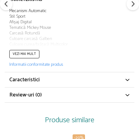
Papuci și botoșei copii
Mecanism: Automatic
Sandale și saboți
Stil: Sport
Șorțuri și bonete
Afișaj: Digital
Tematică: Mickey Mouse
Carcasă: Rotundă
Culoare carcasă: Galben
Culoare curea/brățară: Multicolor
Tip citire cadran: Cifre arabe
VEZI MAI MULT
Sistem închidere: Clasic
Informatii conformitate produs
COMPOZIȚIE
Material carcasă: Plastic
Caracteristici
Material curea/brățară: Plastic
Review-uri
(0)
Produse similare
-20%