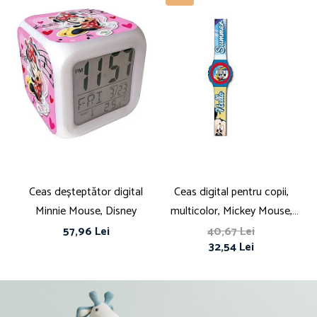
Ceas deșteptător digital
Ceas digital pentru copii,
Minnie Mouse, Disney
multicolor, Mickey Mouse,
d
Disney
57,96 Lei
40,67 Lei
32,54 Lei