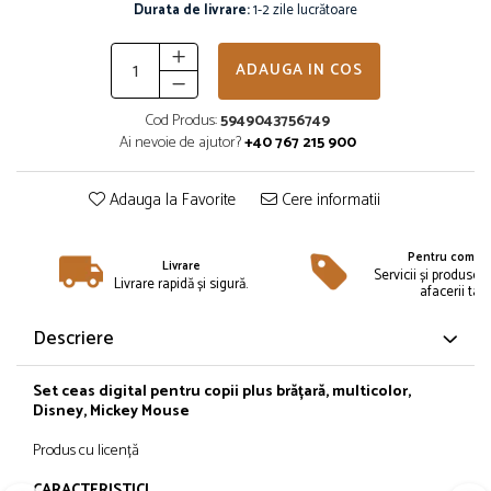
Îmbrăcăminte
Durata de livrare:
1-2 zile lucrătoare
Bluze și jachete copii
ADAUGA IN COS
Compleuri copii
Costume de baie
Cod Produs:
5949043756749
Căciuli, fulare, mănuși
Ai nevoie de ajutor?
+40 767 215 900
Geci și veste
Halate de baie
Adauga la Favorite
Cere informatii
Hanorace
Lenjerie intimă și șosete
Pentru compan
Livrare
Pantaloni și treninguri copii
Servicii și produse 
Livrare rapidă și sigură.
afacerii tale
Pijamale copii
Rochițe fetițe
Descriere
Tricouri copii
Șepci
Set ceas digital pentru copii plus brățară, multicolor,
Disney, Mickey Mouse
Încălțăminte
Cizme
Produs cu licență
Pantofi și încălțăminte sport
CARACTERISTICI