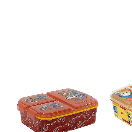
Scaunul pentru copii Homio este o adiție practică și estetică pentru oric
activităților zilnice.
Stil: Clasic
Material: Plastic
Culoare: Alb/Verde
Vârsta: 1 an
Greutate maximă suportată: 26 Kg
Caracteristici cheie: Multifuncțional, Tăviță detașabilă, Anti-alunecare
DIMENSIUNI
Înălțime: 33 cm