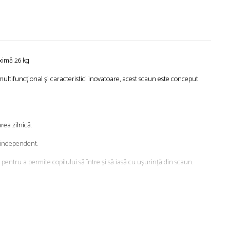
aximă 26 kg
ultifuncțional și caracteristici inovatoare, acest scaun este conceput
rea zilnică.
d independent.
pentru a permite copilului să între și să iasă cu ușurință din scaun.
copilul crește.