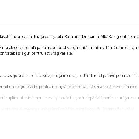
 Măsuță încorporată, Tăviță detașabilă, Baza antiderapantă, Alb/ Roz, greutate m
ezintă alegerea ideală pentru confortul și siguranță micuțului tău. Cu un design m
nfortabil și sigur pentru activități variate.
unul asigură durabilitate și ușurință în curățare, fiind astfel potrivit pentru utiliza
ferind un spațiu practic pentru micuț să se joace sau să servească mesele în mo
ort suplimentar în timpul mesei și poate fi ușor îndepărtată pentru curățare sau 
i previne alunecarea, asigurând astfel siguranță copilului în timpul utilizării.
aer proaspăt și plin de energie în camera copilului.
, scaunul este potrivit pentru a fi folosit pe o perioada îndelungată în timp ce 