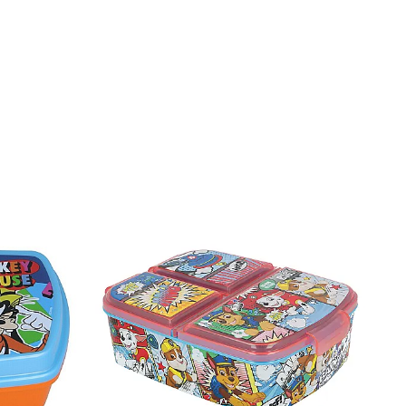
onfort și siguranță, ci și o experiență plăcută pentru micuț în timpul