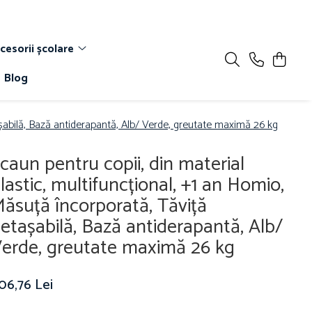
cesorii școlare
Blog
tașabilă, Bază antiderapantă, Alb/ Verde, greutate maximă 26 kg
caun pentru copii, din material
lastic, multifuncțional, +1 an Homio,
ăsuță încorporată, Tăviță
etașabilă, Bază antiderapantă, Alb/
erde, greutate maximă 26 kg
06,76 Lei