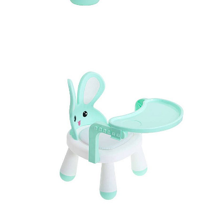
Îmbrăcăminte
Bluze și jachete copii
Compleuri copii
Costume de baie
Căciuli, fulare, mănuși
Geci și veste
Halate de baie
Hanorace
Lenjerie intimă și șosete
Pantaloni și treninguri copii
Pijamale copii
Rochițe fetițe
Tricouri copii
Șepci
Încălțăminte
Cizme
Pantofi și încălțăminte sport