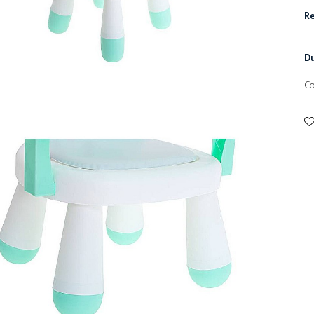
Re
Du
Co