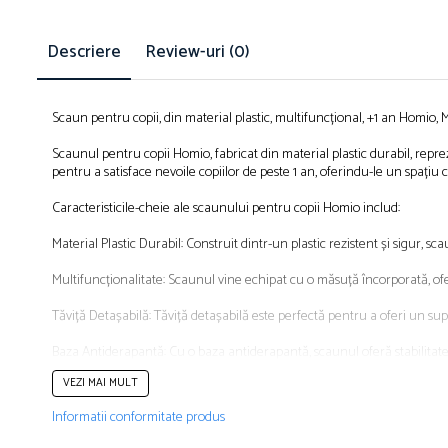
Descriere
Review-uri
(0)
Scaun pentru copii, din material plastic, multifuncțional, +1 an Homio,
Scaunul pentru copii Homio, fabricat din material plastic durabil, repr
pentru a satisface nevoile copiilor de peste 1 an, oferindu-le un spațiu co
Caracteristicile-cheie ale scaunului pentru copii Homio includ:
Material Plastic Durabil: Construit dintr-un plastic rezistent și sigur, sca
Multifuncționalitate: Scaunul vine echipat cu o măsuță încorporată, o
Tăviță Detașabilă: Tăviță detașabilă este perfectă pentru a oferi un sup
Baza Antiderapantă: Cu o baza antiderapantă, scaunul oferă stabilitate ș
VEZI MAI MULT
Design Alb/Verde: Culorile vesele și prietenoase, alb și verde, aduc un 
Informatii conformitate produs
Greutate Maximă Suportată: Cu o capacitate de încărcare maximă de 26 kg