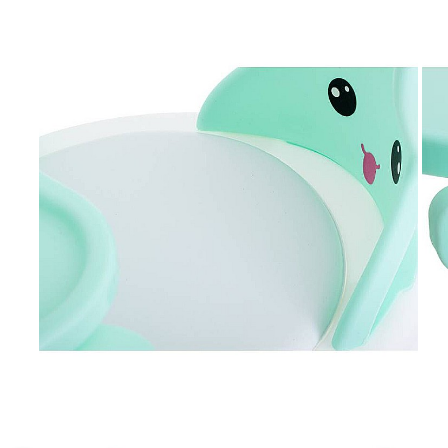
Papuci și botoșei copii
Sandale și saboți
Șorțuri și bonete