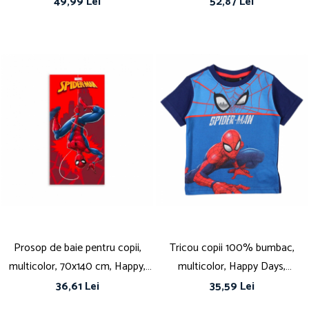
Mouse
49,99 Lei
52,87 Lei
Prosop de baie pentru copii,
Tricou copii 100% bumbac,
multicolor, 70x140 cm, Happy,
multicolor, Happy Days,
Spiderman
Spiderman
36,61 Lei
35,59 Lei