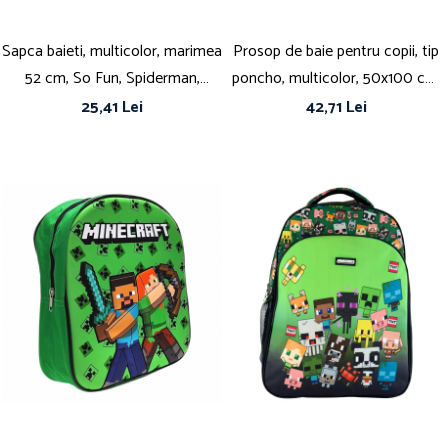
Sapca baieti, multicolor, marimea
Prosop de baie pentru copii, tip
52 cm, So Fun, Spiderman,
poncho, multicolor, 50x100 cm,
Marvel
So fun, Sonic
25,41 Lei
42,71 Lei