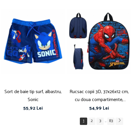
Sort de baie tip surf, albastru,
Rucsac copii 3D, 37x26x12 cm,
Sonic
cu doua compartimente,
multicolor, bretele ergonomice,
55,92 Lei
54,99 Lei
intarite si ajustabile, Spiderman
1
2
3
83
...
Adventure Awaits