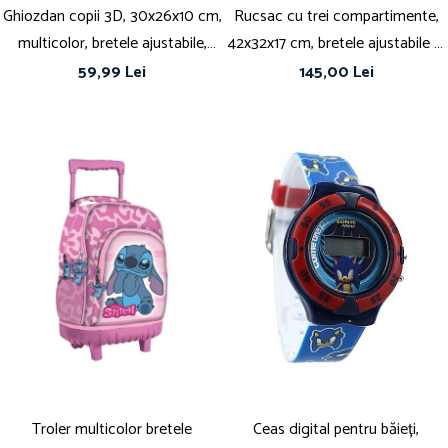
Ghiozdan copii 3D, 30x26x10 cm,
Rucsac cu trei compartimente,
multicolor, bretele ajustabile,
42x32x17 cm, bretele ajustabile și
Minecraft
întărite, multicolor, Happy,
59,99 Lei
145,00 Lei
Minecraft
Troler multicolor bretele
Ceas digital pentru băieți,