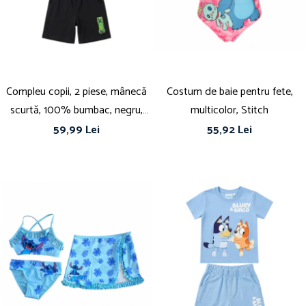
Papuci și botoșei copii
Sandale și saboți
Șorțuri și bonete
Compleu copii, 2 piese, mânecă
Costum de baie pentru fete,
scurtă, 100% bumbac, negru,
multicolor, Stitch
Minecraft
59,99 Lei
55,92 Lei