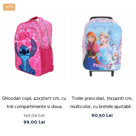
-30%
Ghiozdan copii, 42x30x17 cm, cu
Troler prescolari, 31x24x10 cm,
trei compartimente si doua
multicolor, cu bretele ajustabile,
buzunare laterale, roz, bretele
Frozen
142,34 Lei
90,50 Lei
99,00 Lei
ergonomice, intarite si ajustabile,
benzi reflectorizante, Stitch