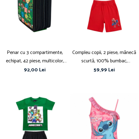
Îmbrăcăminte
Bluze și jachete copii
Compleuri copii
Costume de baie
Căciuli, fulare, mănuși
Geci și veste
Penar cu 3 compartimente,
Compleu copii, 2 piese, mânecă
Halate de baie
echipat, 42 piese, multicolor,
scurtă, 100% bumbac,
Hanorace
Happy, Minecraft
multicolor, Spiderman
Lenjerie intimă și șosete
92,00 Lei
59,99 Lei
Pantaloni și treninguri copii
Pijamale copii
Rochițe fetițe
Tricouri copii
Șepci
Încălțăminte
Cizme
Pantofi și încălțăminte sport