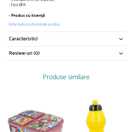
Papuci și botoșei copii
-
Fără
BPA
Sandale și saboți
- Produs cu
licență
Șorțuri și bonete
Informatii conformitate produs
Caracteristici
Review-uri
(0)
Produse similare