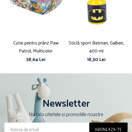
Cutie pentru prânz Paw
Sticlă sport Batman, Galben,
Bo
Patrol, Multicolor
400 ml
ut
38,64 Lei
18,30 Lei
Newsletter
Nu rata ofertele si promotiile noastre