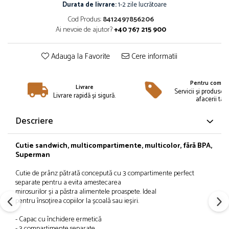
Îmbrăcăminte
Durata de livrare:
1-2 zile lucrătoare
Cod Produs:
8412497856206
Bluze și jachete copii
Ai nevoie de ajutor?
+40 767 215 900
Compleuri copii
Costume de baie
Adauga la Favorite
Cere informatii
Căciuli, fulare, mănuși
Geci și veste
Pentru compan
Halate de baie
Livrare
Servicii și produse 
Livrare rapidă și sigură.
afacerii tale
Hanorace
Lenjerie intimă și șosete
Descriere
Pantaloni și treninguri copii
Pijamale copii
Cutie
sandwich, multicompartimente, multicolor,
fără
BPA,
Rochițe fetițe
Superman
Tricouri copii
Cutie
de
prânz
pătrată
concepută
cu 3 compartimente perfect
Șepci
separate pentru a
evita
amestecarea
mirosurilor
și
a
păstra
alimentele proaspete. Ideal
Încălțăminte
pentru
însoțirea
copiilor
la
școală
sau
ieșiri
.
Cizme
- Capac cu
închidere
ermetică
Pantofi și încălțăminte sport
- 3 compartimente separate