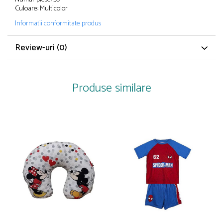
Papuci și botoșei copii
Culoare: Multicolor
Sandale și saboți
Informatii conformitate produs
Șorțuri și bonete
Review-uri
(0)
Produse similare