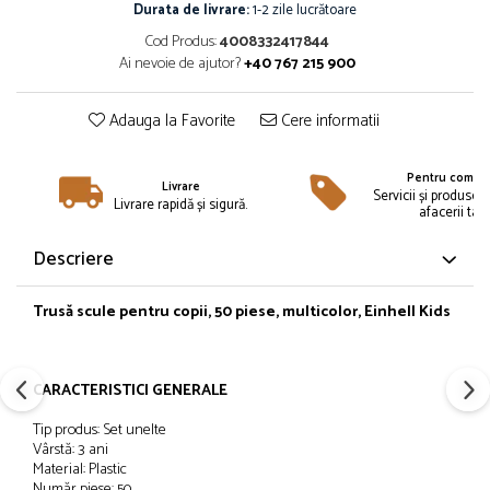
Îmbrăcăminte
Durata de livrare:
1-2 zile lucrătoare
Cod Produs:
4008332417844
Bluze și jachete copii
Ai nevoie de ajutor?
+40 767 215 900
Compleuri copii
Costume de baie
Adauga la Favorite
Cere informatii
Căciuli, fulare, mănuși
Geci și veste
Pentru compan
Halate de baie
Livrare
Servicii și produse 
Livrare rapidă și sigură.
afacerii tale
Hanorace
Lenjerie intimă și șosete
Descriere
Pantaloni și treninguri copii
Pijamale copii
Trusă scule pentru copii, 50 piese, multicolor, Einhell Kids
Rochițe fetițe
Tricouri copii
Șepci
CARACTERISTICI GENERALE
Încălțăminte
Tip produs: Set unelte
Cizme
Vârstă: 3 ani
Material: Plastic
Pantofi și încălțăminte sport
Număr piese: 50