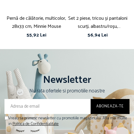
Pernă de călătorie, multicolor,
Set 2 piese, tricou și pantaloni
Se
28x33 cm, Minnie Mouse
scurți, albastru/roșu,
Spiderman
55,92 Lei
56,94 Lei
Newsletter
Nu rata ofertele si promotiile noastre
Vreau sa primesc newsletter cu promotiile magazinului. Afla mai multe
in
Politica de Confidentialitate