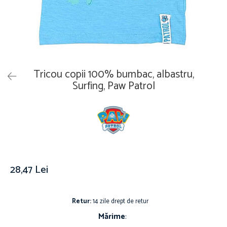
Îmbrăcăminte
Covoare
Căciuli și șepci
Lămpi de veghe
Jachete și geci bărbați
Mobilier
Tricouri bărbați
Organizare și depozitare
Tricouri damă
Ceasuri
Tricou copii 100% bumbac, albastru,
Șosete Adulti
Ceasuri de mână
Surfing, Paw Patrol
Șosete bărbați
Ceasuri de perete
Șosete damă
Ceasuri deșteptătoare
Cutii pentru bijuterii
Jucării
De vară
Jucării interactive
28,47 Lei
Jucării magnetice
Mașini și vehicule
Retur:
14 zile drept de retur
Puzzle-uri
Mărime
:
Scule și bancuri de lucru