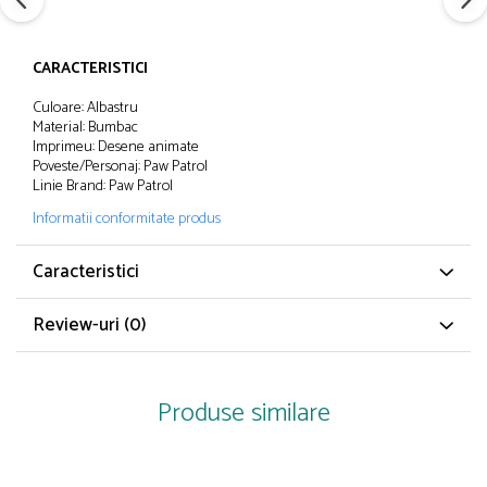
Papuci și botoșei copii
Sandale și saboți
CARACTERISTICI
Șorțuri și bonete
Culoare: Albastru
Material: Bumbac
Imprimeu: Desene animate
Poveste/Personaj: Paw Patrol
Linie Brand: Paw Patrol
Informatii conformitate produs
Caracteristici
Review-uri
(0)
Produse similare