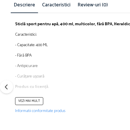
Îmbrăcăminte
Descriere
Caracteristici
Review-uri
(0)
Bluze și jachete copii
Compleuri copii
Sticlă sport pentru apă, 400 ml, multicolor, fără BPA, Herald
Costume de baie
Căciuli, fulare, mănuși
Caracteristici:
Geci și veste
- Capacitate: 400 ML
Halate de baie
- Fără BPA
Hanorace
Lenjerie intimă și șosete
- Antipicurare
Pantaloni și treninguri copii
- Curățare ușoară
Pijamale copii
Produs cu licență.
Rochițe fetițe
Tricouri copii
VEZI MAI MULT
Șepci
CARACTERISTICI GENERALE
Încălțăminte
Informatii conformitate produs
Tip produs: Sticlă apă
Cizme
Poveste/Personaj: Avengers
Pantofi și încălțăminte sport
Recomandat pentru: Preșcolari, Școală generală