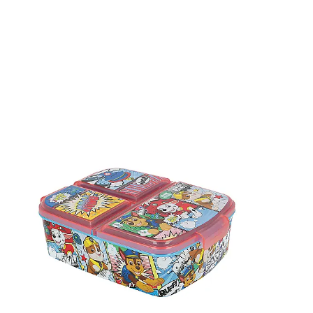
Material: Plastic
Papuci și botoșei copii
Culoare: Multicolor
Sandale și saboți
Lungime: 18 cm
Șorțuri și bonete
Lățime: 6.5 cm
Înălțime: 6.5 cm
Greutate: 50 g