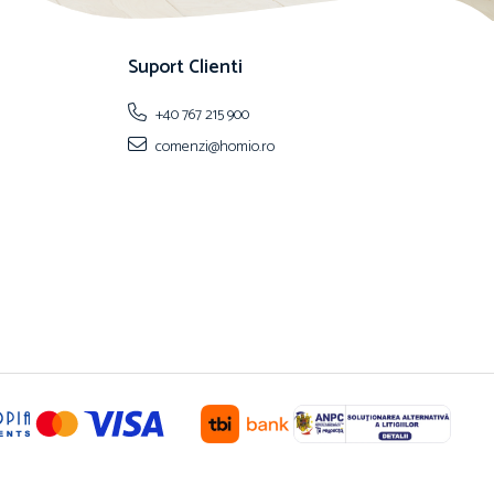
Suport Clienti
+40 767 215 900
comenzi@homio.ro