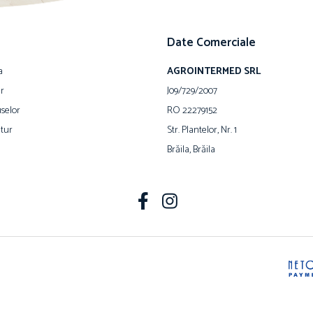
Date Comerciale
a
AGROINTERMED SRL
ur
J09/729/2007
selor
RO 22279152
tur
Str. Plantelor, Nr. 1
Brăila, Brăila