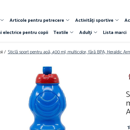
Articole pentru petrecere
Activități sportive
Ac
i electrice pentru copii
Textile
Adulți
Lista marci
ii /
Sticlă sport pentru apă, 400 ml, multicolor, fără BPA, Heraldic A
S
m
A
1