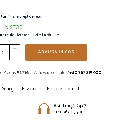
tur:
14 zile drept de retur
IN STOC
rata de livrare:
1-2 zile lucrătoare
ADAUGA IN COS
d Produs:
52736
Ai nevoie de ajutor?
+40 767 215 900
Adauga la Favorite
Cere informatii
Asistență 24/7
+40 767 215 900