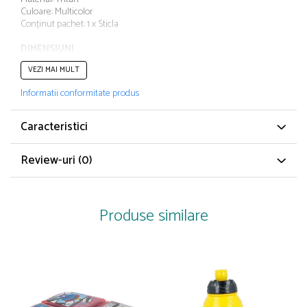
Papuci și botoșei copii
Culoare: Multicolor
Conținut pachet: 1 x Sticla
Sandale și saboți
Șorțuri și bonete
DIMENSIUNI
VEZI MAI MULT
Capacitate: 400 ml
Informatii conformitate produs
Caracteristici
Review-uri
(0)
Produse similare