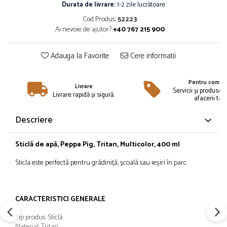
Îmbrăcăminte
Durata de livrare:
1-2 zile lucrătoare
Cod Produs:
52223
Bluze și jachete copii
Ai nevoie de ajutor?
+40 767 215 900
Compleuri copii
Costume de baie
Adauga la Favorite
Cere informatii
Căciuli, fulare, mănuși
Geci și veste
Pentru compan
Halate de baie
Livrare
Servicii și produse 
Livrare rapidă și sigură.
afacerii tale
Hanorace
Lenjerie intimă și șosete
Descriere
Pantaloni și treninguri copii
Pijamale copii
Sticlă de apă, Peppa Pig, Tritan, Multicolor, 400 ml
Rochițe fetițe
Sticla este perfectă pentru grădiniță, școală sau ieșiri în parc.
Tricouri copii
Șepci
Încălțăminte
CARACTERISTICI GENERALE
Cizme
Tip produs: Sticlă
Pantofi și încălțăminte sport
Material: Tritan