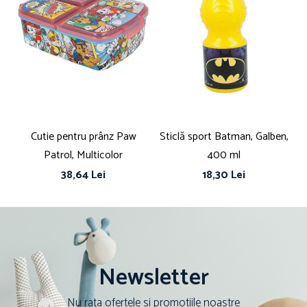
Cutie pentru prânz Paw
Sticlă sport Batman, Galben,
Bo
Patrol, Multicolor
400 ml
ut
38,64 Lei
18,30 Lei
Newsletter
Nu rata ofertele si promotiile noastre