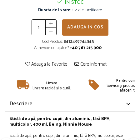
IN STOC
Îmbrăcăminte
Durata de livrare:
1-2 zile lucrătoare
Bluze și jachete copii
Compleuri copii
ADAUGA IN COS
Costume de baie
Căciuli, fulare, mănuși
Cod Produs:
8412497744343
Geci și veste
Ai nevoie de ajutor?
+40 767 215 900
Halate de baie
Hanorace
Adauga la Favorite
Cere informatii
Lenjerie intimă și șosete
Pantaloni și treninguri copii
Pentru compan
Livrare
Pijamale copii
Servicii și produse 
Livrare rapidă și sigură.
afacerii tale
Rochițe fetițe
Tricouri copii
Descriere
Șepci
Încălțăminte
Sticlă de apă, pentru copii, din aluminiu, fără BPA,
multicolor, 400 ml, Being, Minnie Mouse
Cizme
Sticlă de apă, pentru copii, din aluminiu, fără BPA, multicolor, este
Pantofi și încălțăminte sport