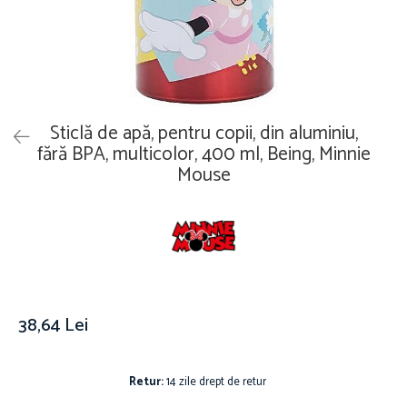
Îmbrăcăminte
Covoare
Căciuli și șepci
Lămpi de veghe
Jachete și geci bărbați
Mobilier
Tricouri bărbați
Organizare și depozitare
Tricouri damă
Ceasuri
Sticlă de apă, pentru copii, din aluminiu,
Șosete Adulti
Ceasuri de mână
fără BPA, multicolor, 400 ml, Being, Minnie
Șosete bărbați
Mouse
Ceasuri de perete
Șosete damă
Ceasuri deșteptătoare
Cutii pentru bijuterii
Jucării
De vară
Jucării interactive
38,64 Lei
Jucării magnetice
Mașini și vehicule
Puzzle-uri
Retur:
14 zile drept de retur
Scule și bancuri de lucru