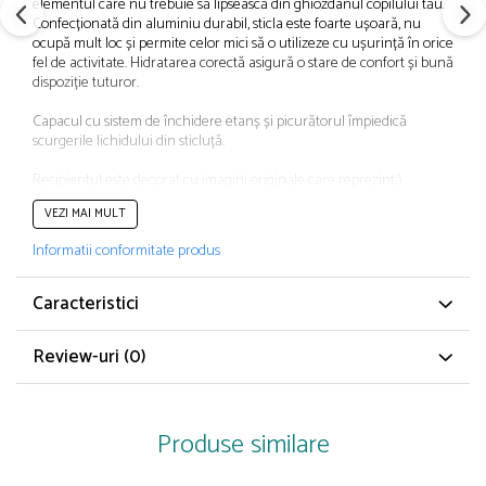
elementul care nu trebuie să lipsească din ghiozdanul copilului tău.
Papuci și botoșei copii
Confecționată din aluminiu durabil, sticla este foarte ușoară, nu
Sandale și saboți
ocupă mult loc și permite celor mici să o utilizeze cu ușurință în orice
fel de activitate. Hidratarea corectă asigură o stare de confort și bună
Șorțuri și bonete
dispoziție tuturor.
Capacul cu sistem de închidere etanș și picurătorul împiedică
scurgerile lichidului din sticluță.
Recipientul este decorat cu imagini originale care reprezintă
personajele preferate ale copiilor.
VEZI MAI MULT
Produs cu licență oficială
CARACTERISTICI GENERALE
Informatii conformitate produs
Tip produs: Sticlă apă
Poveste/Personaj: Minnie Mouse
Caracteristici
Recomandat pentru: Preșcolari, Școală generală
Material: Aluminiu
Review-uri
(0)
Culoare: Multicolor
Conținut pachet: Sticlă apă
Greutate 80 g
Produse similare