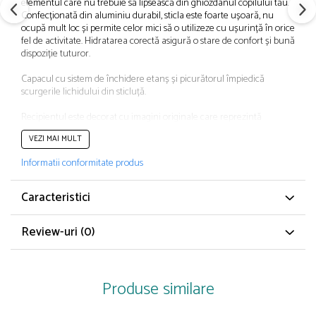
elementul care nu trebuie să lipsească din ghiozdanul copilului tău.
Papuci și botoșei copii
Confecționată din aluminiu durabil, sticla este foarte ușoară, nu
Sandale și saboți
ocupă mult loc și permite celor mici să o utilizeze cu ușurință în orice
fel de activitate. Hidratarea corectă asigură o stare de confort și bună
Șorțuri și bonete
dispoziție tuturor.
Capacul cu sistem de închidere etanș și picurătorul împiedică
scurgerile lichidului din sticluță.
Recipientul este decorat cu imagini originale care reprezintă
personajele preferate ale copiilor.
VEZI MAI MULT
Produs cu licență oficială
CARACTERISTICI GENERALE
Informatii conformitate produs
Tip produs: Sticlă apă
Poveste/Personaj: Spiderman
Caracteristici
Recomandat pentru: Preșcolari, Școală generală
Material: Aluminiu
Review-uri
(0)
Culoare: Multicolor
Conținut pachet: Sticlă apă
Greutate 80 g
Produse similare