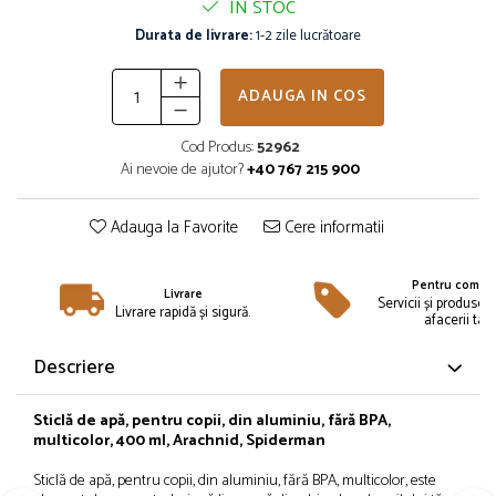
IN STOC
Îmbrăcăminte
Durata de livrare:
1-2 zile lucrătoare
Bluze și jachete copii
Compleuri copii
ADAUGA IN COS
Costume de baie
Căciuli, fulare, mănuși
Cod Produs:
52962
Geci și veste
Ai nevoie de ajutor?
+40 767 215 900
Halate de baie
Hanorace
Adauga la Favorite
Cere informatii
Lenjerie intimă și șosete
Pantaloni și treninguri copii
Pentru compan
Livrare
Pijamale copii
Servicii și produse 
Livrare rapidă și sigură.
afacerii tale
Rochițe fetițe
Tricouri copii
Descriere
Șepci
Încălțăminte
Sticlă de apă, pentru copii, din aluminiu, fără BPA,
multicolor, 400 ml, Arachnid, Spiderman
Cizme
Sticlă de apă, pentru copii, din aluminiu, fără BPA, multicolor, este
Pantofi și încălțăminte sport