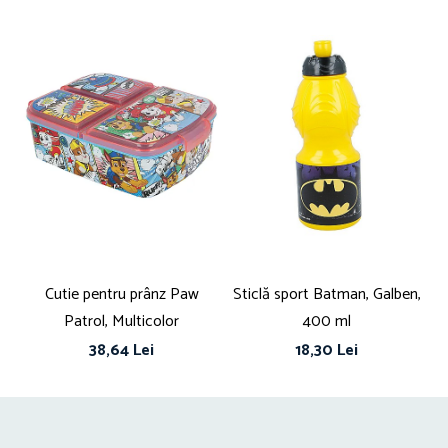
Cutie pentru prânz Paw
Sticlă sport Batman, Galben,
Bo
Patrol, Multicolor
400 ml
ut
38,64 Lei
18,30 Lei