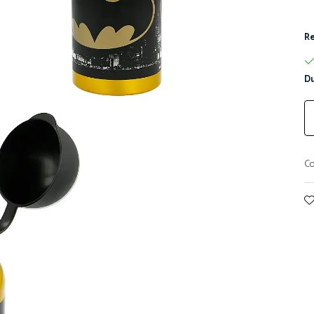
Re
Du
Co