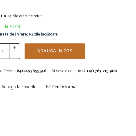
tur:
14 zile drept de retur
IN STOC
rata de livrare:
1-2 zile lucrătoare
ADAUGA IN COS
d Produs:
8412497855346
Ai nevoie de ajutor?
+40 767 215 900
Adauga la Favorite
Cere informatii