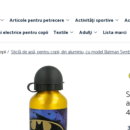
Articole pentru petrecere
Activități sportive
Ac
i electrice pentru copii
Textile
Adulți
Lista marci
opii /
Sticlă de apă, pentru copii, din aluminiu, cu model Batman Sym
S
a
3