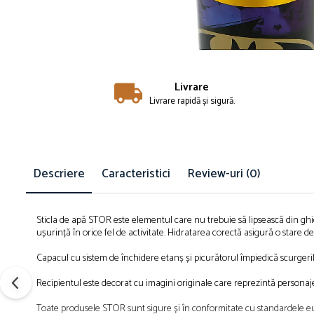
Îmbrăcăminte
Bluze și jachete copii
Compleuri copii
Costume de baie
Căciuli, fulare, mănuși
Livrare
Livrare rapidă și sigură.
Geci și veste
Halate de baie
Hanorace
Lenjerie intimă și șosete
Descriere
Caracteristici
Review-uri
(0)
Pantaloni și treninguri copii
Pijamale copii
Rochițe fetițe
Sticla de apă STOR este elementul care nu trebuie să lipsească din ghio
Tricouri copii
ușurință în orice fel de activitate. Hidratarea corectă asigură o stare de
Șepci
Capacul cu sistem de închidere etanș și picurătorul împiedică scurgerile 
Încălțăminte
Recipientul este decorat cu imagini originale care reprezintă personajel
Cizme
Pantofi și încălțăminte sport
Toate produsele STOR sunt sigure și în conformitate cu standardele eu