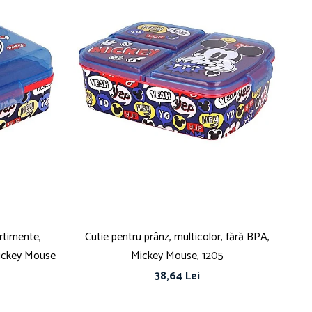
rtimente,
Cutie pentru prânz, multicolor, fără BPA,
Mickey Mouse
Mickey Mouse, 1205
m
38,64 Lei