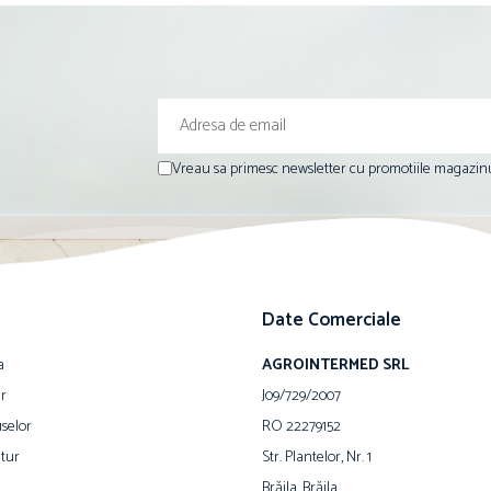
Vreau sa primesc newsletter cu promotiile magazinu
Date Comerciale
a
AGROINTERMED SRL
ur
J09/729/2007
selor
RO 22279152
tur
Str. Plantelor, Nr. 1
Brăila, Brăila