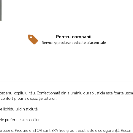
Pentru companii
Servicii și produse dedicate afacerii tale
zdanul copilului tău. Confecționată din aluminiu durabil, sticla este foarte ușoar
 confort și buna dispoziție tuturor.
lichidului din sticluță.
e preferate ale copiilor.
ropene. Produsele STOR sunt BPA free și au trecut testele de siguranță. Recoman