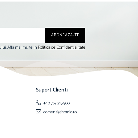
lui. Afla mai multe in
Politica de Confidentialitate
Suport Clienti
+40 767 215 900
comenzi@homio.ro