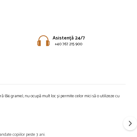
Asistență 24/7
+40 767 215 900
ă (84 grame), nu ocupă mult loc și permite celor mici să o utilizeze cu
date copiilor peste 3 ani.