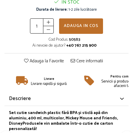
IN STOC
Îmbrăcăminte
Durata de livrare:
1-2 zile lucrătoare
Bluze și jachete copii
Compleuri copii
ADAUGA IN COS
Costume de baie
Căciuli, fulare, mănuși
Cod Produs:
50583
Geci și veste
Ai nevoie de ajutor?
+40 767 215 900
Halate de baie
Hanorace
Adauga la Favorite
Cere informatii
Lenjerie intimă și șosete
Pantaloni și treninguri copii
Pentru compan
Livrare
Pijamale copii
Servicii și produse 
Livrare rapidă și sigură.
afacerii tale
Rochițe fetițe
Tricouri copii
Descriere
Șepci
Încălțăminte
Set cutie sandwich plastic fără BPA și sticlă apă din
aluminiu, 400 ml, multicolor, Mickey Mouse and Friends,
Cizme
Disney
Produsele vin ambalate într-o cutie de carton
personalizată!
Pantofi și încălțăminte sport