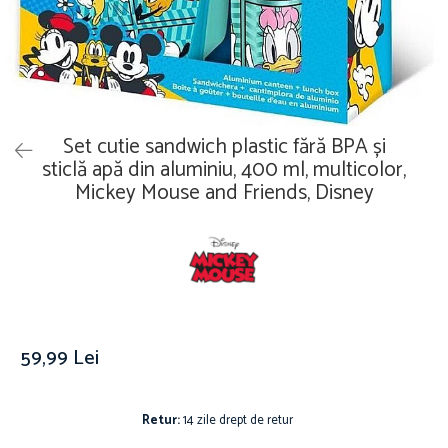
Îmbrăcăminte
Covoare
Căciuli și șepci
Lămpi de veghe
Jachete și geci bărbați
Mobilier
Tricouri bărbați
Organizare și depozitare
Tricouri damă
Ceasuri
Set cutie sandwich plastic fără BPA și
Șosete Adulti
Ceasuri de mână
sticlă apă din aluminiu, 400 ml, multicolor,
Șosete bărbați
Mickey Mouse and Friends, Disney
Ceasuri de perete
Șosete damă
Ceasuri deșteptătoare
Cutii pentru bijuterii
Jucării
De vară
Jucării interactive
59,99 Lei
Jucării magnetice
Mașini și vehicule
Puzzle-uri
Retur:
14 zile drept de retur
Scule și bancuri de lucru