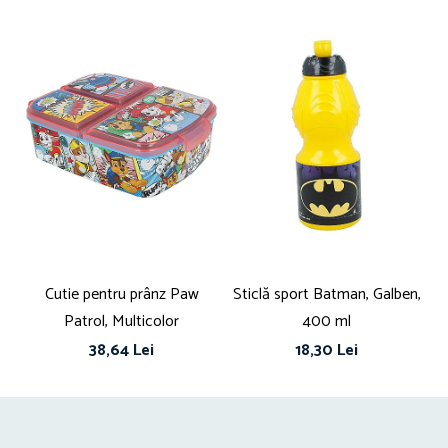
Produs cu licență oficială
CARACTERISTICI GENERALE
Tip produs: Set
Poveste/Personaj: Mickey Mouse
Recomandat pentru: Preșcolari, Școală generală, Liceu, Învățământ
universitar
Material: Plastic, Aluminiu
Număr bucăți/set: 2
Culoare: Multicolor
Conținut pachet: 1 x caserolă, 1 sticlă de apă
Cutie pentru prânz Paw
Sticlă sport Batman, Galben,
Bo
Patrol, Multicolor
400 ml
ut
38,64 Lei
18,30 Lei