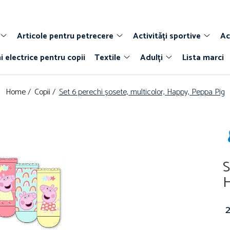
Articole pentru petrecere
Activități sportive
Ac
i electrice pentru copii
Textile
Adulți
Lista marci
Home /
Copii /
Set 6 perechi șosete, multicolor, Happy, Peppa Pig
S
H
2