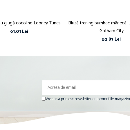
cu glugă cocolino Looney Tunes
Bluză trening bumbac mânecă 
Gotham City
61,01 Lei
52,87 Lei
Vreau sa primesc newsletter cu promotiile magazinu