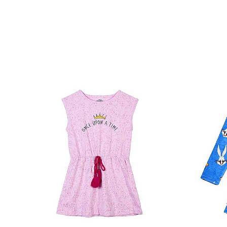
Papuci și botoșei copii
Sandale și saboți
Șorțuri și bonete