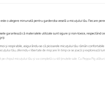
, este o alegere minunată pentru garderoba veselă a micuțului tău. Fiecare pere
.
ete garantează că materialele utilizate sunt sigure și non-toxice, respectând cel
iji.
i și respirabile, asigurându-se că picioarele micuțului tău rămân confortabile și p
icuțului tău, oferindu-i libertate de mișcare în timp ce se joacă și explorează l
 pe chipul micuțului tău și va completă cu stil ținutele sale. Cu Peppa Pig alături