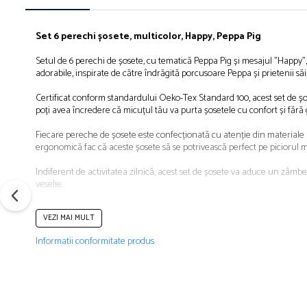
Îmbrăcăminte
Bluze și jachete copii
Set 6 perechi șosete, multicolor, Happy, Peppa Pig
Compleuri copii
Setul de 6 perechi de șosete, cu tematică Peppa Pig și mesajul "Happy"
Costume de baie
adorabile, inspirate de către îndrăgită porcusoare Peppa și prietenii săi
Căciuli, fulare, mănuși
Certificat conform standardului Oeko-Tex Standard 100, acest set de șos
Geci și veste
poți avea încredere că micuțul tău va purta șosetele cu confort și fără gr
Halate de baie
Hanorace
Fiecare pereche de șosete este confecționată cu atenție din materiale mo
ergonomică fac că aceste șosete să se potrivească perfect pe piciorul m
Lenjerie intimă și șosete
Pantaloni și treninguri copii
Indiferent de activitatea zilnică, acest set de șosete va aduce un zâmbet
veselie.
Pijamale copii
Rochițe fetițe
Tip produs: Șosete
VEZI MAI MULT
Număr perechi: 6
Tricouri copii
Culoare: Multicolor
Informatii conformitate produs
Șepci
Material: Poliester, Bumbac
Poveste/Personaj: Peppa Pig
Încălțăminte
Imprimeu: Desene animate
Cizme
Pantofi și încălțăminte sport