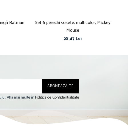
lungă Batman
Set 6 perechi șosete, multicolor, Mickey
Set
Mouse
28,47 Lei
lui. Afla mai multe in
Politica de Confidentialitate