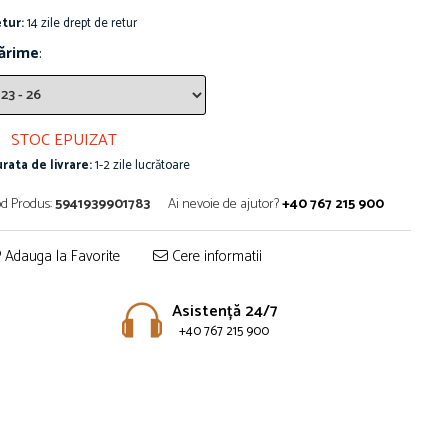
tur:
14 zile drept de retur
ărime
:
STOC EPUIZAT
rata de livrare:
1-2 zile lucrătoare
d Produs:
5941939901783
Ai nevoie de ajutor?
+40 767 215 900
Adauga la Favorite
Cere informatii
Asistență 24/7
+40 767 215 900