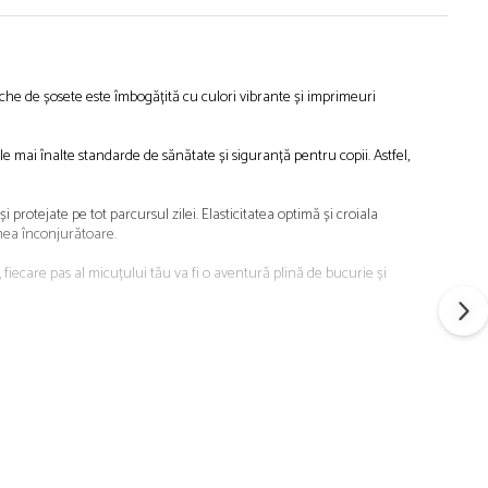
che de șosete este îmbogățită cu culori vibrante și imprimeuri
e mai înalte standarde de sănătate și siguranță pentru copii. Astfel,
rotejate pe tot parcursul zilei. Elasticitatea optimă și croiala
umea înconjurătoare.
, fiecare pas al micuțului tău va fi o aventură plină de bucurie și