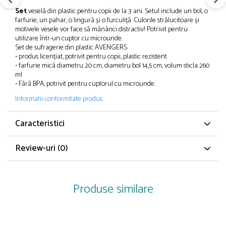
Papuci și botoșei copii
Set
veselă din plastic pentru copii de la 3 ani. Setul include un bol, o
Sandale și saboți
farfurie, un pahar, o lingură și o furculiță. Culorile strălucitoare și
motivele vesele vor face să mănânci distractiv! Potrivit pentru
Șorțuri și bonete
utilizare într-un cuptor cu microunde.
Set de sufragerie din plastic AVENGERS
• produs licențiat, potrivit pentru copii, plastic rezistent
• farfurie mică diametru 20 cm, diametru bol 14,5 cm, volum sticla 260
ml
• Fără BPA, potrivit pentru cuptorul cu microunde.
Informatii conformitate produs
Caracteristici
Review-uri
(0)
Produse similare