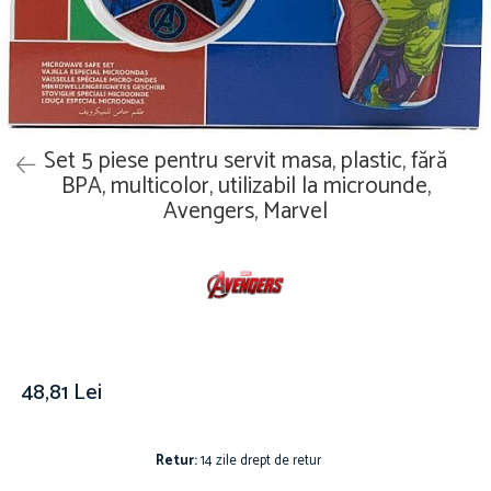
Îmbrăcăminte
Covoare
Căciuli și șepci
Lămpi de veghe
Jachete și geci bărbați
Mobilier
Tricouri bărbați
Organizare și depozitare
Tricouri damă
Ceasuri
Set 5 piese pentru servit masa, plastic, fără
Șosete Adulti
Ceasuri de mână
BPA, multicolor, utilizabil la microunde,
Șosete bărbați
Avengers, Marvel
Ceasuri de perete
Șosete damă
Ceasuri deșteptătoare
Cutii pentru bijuterii
Jucării
De vară
Jucării interactive
48,81 Lei
Jucării magnetice
Mașini și vehicule
Puzzle-uri
Retur:
14 zile drept de retur
Scule și bancuri de lucru