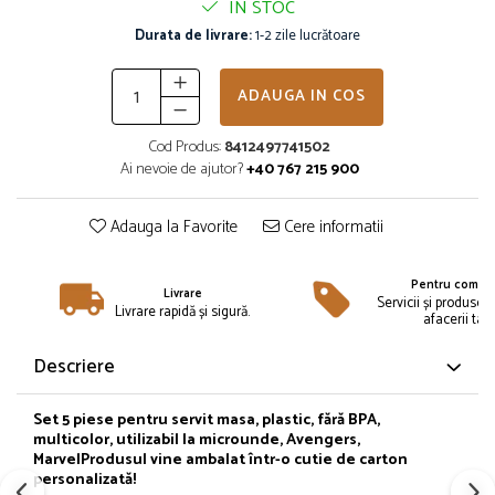
IN STOC
Îmbrăcăminte
Durata de livrare:
1-2 zile lucrătoare
Bluze și jachete copii
Compleuri copii
ADAUGA IN COS
Costume de baie
Căciuli, fulare, mănuși
Cod Produs:
8412497741502
Geci și veste
Ai nevoie de ajutor?
+40 767 215 900
Halate de baie
Hanorace
Adauga la Favorite
Cere informatii
Lenjerie intimă și șosete
Pantaloni și treninguri copii
Pentru compan
Livrare
Pijamale copii
Servicii și produse 
Livrare rapidă și sigură.
afacerii tale
Rochițe fetițe
Tricouri copii
Descriere
Șepci
Încălțăminte
Set 5 piese pentru servit masa, plastic, fără BPA,
multicolor, utilizabil la microunde, Avengers,
Cizme
Marvel
Produsul vine ambalat într-o cutie de carton
personalizată!
Pantofi și încălțăminte sport