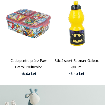
Cutie pentru prânz Paw
Sticlă sport Batman, Galben,
Bo
Patrol, Multicolor
400 ml
ut
38,64 Lei
18,30 Lei