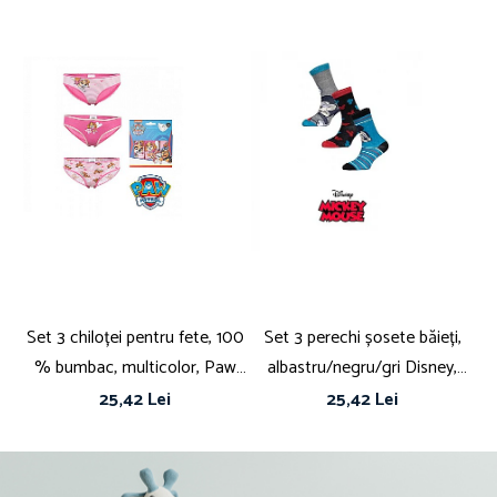
Set 3 chiloței pentru fete, 100
Set 3 perechi șosete băieți,
Se
% bumbac, multicolor, Paw
albastru/negru/gri Disney,
Patrol
Mickey Mouse
25,42 Lei
25,42 Lei