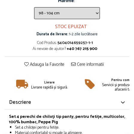
Mărime
:
Îmbrăcăminte
Bluze și jachete copii
Compleuri copii
STOC EPUIZAT
Costume de baie
Durata de livrare:
1-2 zile lucrătoare
Căciuli, fulare, mănuși
Cod Produs:
5404014659257-1-1
Geci și veste
Ai nevoie de ajutor?
+40 767 215 900
Halate de baie
Hanorace
Adauga la Favorite
Cere informatii
Lenjerie intimă și șosete
Pantaloni și treninguri copii
Pentru compan
Pijamale copii
Livrare
Servicii și produse 
Livrare rapidă și sigură.
afacerii tale
Rochițe fetițe
Tricouri copii
Descriere
Șepci
Încălțăminte
Set 4 perechi de chiloți tip panty, pentru fetițe, multicolor,
100% bumbac, Peppe Pig
Cizme
Set 4 chiloței pentru fetițe.
Pantofi și încălțăminte sport
Material confortabil și moale la atingere.