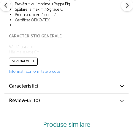
Papuci și botoșei copii
Prevăzuti cu imprimeu Peppa Pig
Spălare la maxim 40 grade C.
Sandale și saboți
Produs cu licență oficială
Șorțuri și bonete
Certificat OEKO-TEX
CARACTERISTICI GENERALE
Vârstă: 3-4 ani
Mărime: 98-104 CM
Tip produs: Chiloți
VEZI MAI MULT
Număr piese: 4
Imprimeu: Desene animate
Informatii conformitate produs
Culoare: Multicolor
Material. Bumbac
Poveste/Personaj: Peppa Pig
Caracteristici
Detalii: 100 % Bumbac, Oeko-Tex Standard 100
Linie Brand: Peppa Pig
Review-uri
(0)
Produse similare