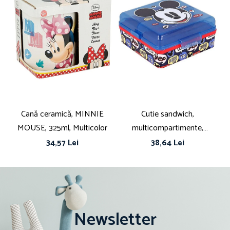
Cană ceramică, MINNIE
Cutie sandwich,
Cu
MOUSE, 325ml, Multicolor
multicompartimente,
fă
multicolor, fără BPA, Disney,
34,57 Lei
38,64 Lei
Mickey Mouse
Newsletter