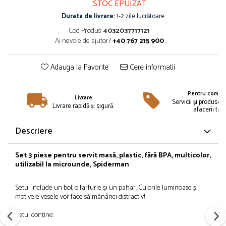
STOC EPUIZAT
Îmbrăcăminte
Durata de livrare:
1-2 zile lucrătoare
Bluze și jachete copii
Cod Produs:
4032037717121
Compleuri copii
Ai nevoie de ajutor?
+40 767 215 900
Costume de baie
Căciuli, fulare, mănuși
Adauga la Favorite
Cere informatii
Geci și veste
Halate de baie
Pentru compan
Livrare
Hanorace
Servicii și produse 
Livrare rapidă și sigură.
afacerii tale
Lenjerie intimă și șosete
Pantaloni și treninguri copii
Descriere
Pijamale copii
Rochițe fetițe
Set
3 piese pentru servit
masă
, plastic,
fără
BPA, multicolor,
utilizabil
la
microunde, Spiderman
Tricouri copii
Șepci
Setul include un bol, o farfurie și un pahar. Culorile luminoase și
Încălțăminte
motivele vesele vor face să mănânci distractiv!
Cizme
Setul conține:
Pantofi și încălțăminte sport