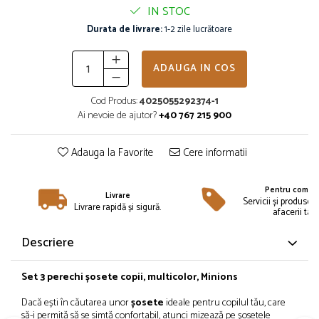
Îmbrăcăminte
IN STOC
Bluze și jachete copii
Durata de livrare:
1-2 zile lucrătoare
Compleuri copii
Costume de baie
ADAUGA IN COS
Căciuli, fulare, mănuși
Cod Produs:
4025055292374-1
Geci și veste
Ai nevoie de ajutor?
+40 767 215 900
Halate de baie
Hanorace
Adauga la Favorite
Cere informatii
Lenjerie intimă și șosete
Pantaloni și treninguri copii
Pentru compan
Pijamale copii
Livrare
Servicii și produse 
Livrare rapidă și sigură.
afacerii tale
Rochițe fetițe
Tricouri copii
Descriere
Șepci
Încălțăminte
Set 3 perechi șosete copii, multicolor, Minions
Cizme
Dacă ești în căutarea unor
șosete
ideale pentru copilul tău, care
Pantofi și încălțăminte sport
să-i permită să se simtă confortabil, atunci mizează pe șosetele