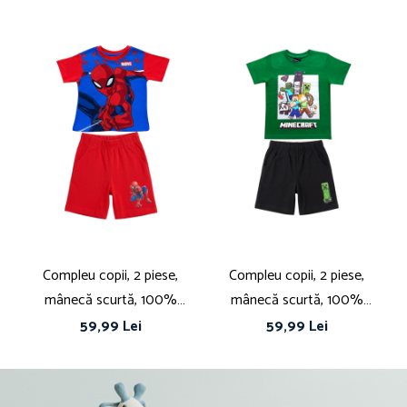
Compleu copii, 2 piese,
Compleu copii, 2 piese,
C
mânecă scurtă, 100%
mânecă scurtă, 100%
bumbac, multicolor,
bumbac, negru, Minecraft
59,99 Lei
59,99 Lei
Spiderman