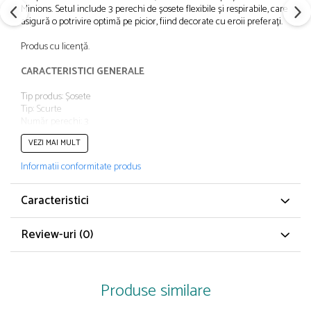
Minions. Setul include 3 perechi de șosete flexibile și respirabile, care
Papuci și botoșei copii
asigură o potrivire optimă pe picior, fiind decorate cu eroii preferați.
Sandale și saboți
Șorțuri și bonete
Produs cu licență.
CARACTERISTICI GENERALE
Tip produs: Șosete
Tip: Scurte
Număr perechi: 3
Culoare: Multicolor
VEZI MAI MULT
Material: Poliester, Bumbac
Poveste/Personaj: Minions
Informatii conformitate produs
Imprimeu Desene Animate
Caracteristici
Review-uri
(0)
Produse similare