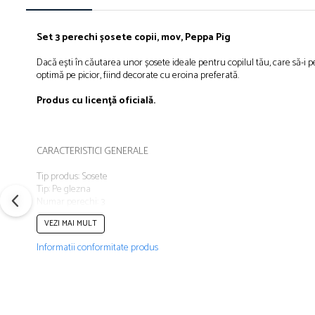
Îmbrăcăminte
Bluze și jachete copii
Set 3 perechi șosete copii, mov, Peppa Pig
Compleuri copii
Dacă ești în căutarea unor șosete ideale pentru copilul tău, care să-i pe
Costume de baie
optimă pe picior, fiind decorate cu eroina preferată.
Căciuli, fulare, mănuși
Produs cu licență oficială.
Geci și veste
Halate de baie
Hanorace
CARACTERISTICI GENERALE
Lenjerie intimă și șosete
Pantaloni și treninguri copii
Tip produs: Sosete
Tip: Pe glezna
Pijamale copii
Numar perechi: 3
Rochițe fetițe
Varsta: 2-3 ani
VEZI MAI MULT
Culoare: Mov
Tricouri copii
Material: Poliester, Bumbac
Informatii conformitate produs
Șepci
Poveste/Personaj: Peppa Pig
Imprimeu: Desene animate
Încălțăminte
Colectie: Primavară - Vară, Toamnă - Iarnă
Cizme
COMPOZITIE
Pantofi și încălțăminte sport