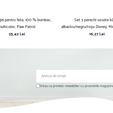
oței pentru fete, 100 % bumbac,
Set 3 perechi sosete băi
ulticolor, Paw Patrol
albastru/negru/roșu Disney, M
25,42 Lei
16,27 Lei
Vreau sa primesc newsletter cu promotiile magazinu