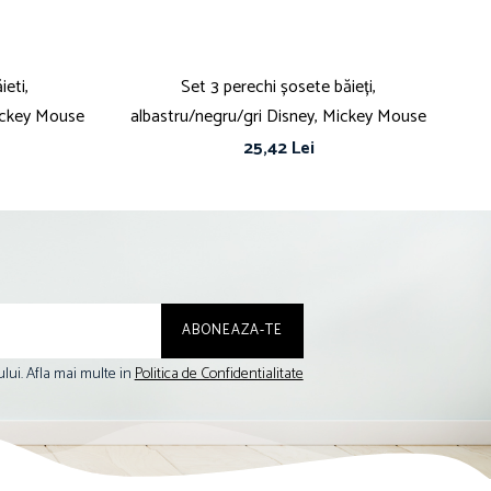
eti,
Set 3 perechi șosete băieți,
S
ickey Mouse
albastru/negru/gri Disney, Mickey Mouse
25,42 Lei
lui. Afla mai multe in
Politica de Confidentialitate