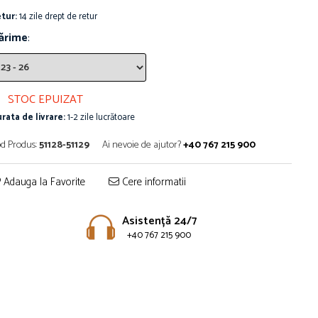
tur:
14 zile drept de retur
ărime
:
STOC EPUIZAT
rata de livrare:
1-2 zile lucrătoare
d Produs:
51128-51129
Ai nevoie de ajutor?
+40 767 215 900
Adauga la Favorite
Cere informatii
Asistență 24/7
+40 767 215 900