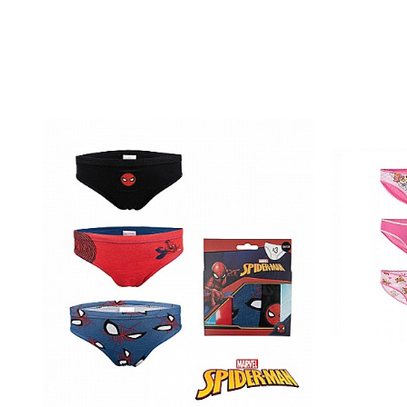
Papuci și botoșei copii
Tehnologie: Oeko-Tex Standard 100
Sandale și saboți
Șorțuri și bonete