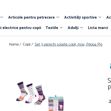
Articole pentru petrecere
Activități sportive
Ac
i electrice pentru copii
Textile
Adulți
Lista marci
Home /
Copii /
Set 3 perechi șosete copii, mov, Peppa Pig
S
P
2