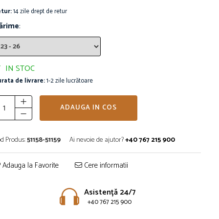
tur:
14 zile drept de retur
ărime
:
IN STOC
rata de livrare:
1-2 zile lucrătoare
ADAUGA IN COS
d Produs:
51158-51159
Ai nevoie de ajutor?
+40 767 215 900
Adauga la Favorite
Cere informatii
Asistență 24/7
+40 767 215 900