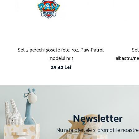
Set 3 perechi șosete fete, roz, Paw Patrol,
Set
modelul nr 1
albastru/n
25,42 Lei
Newsletter
Nu rata ofertele si promotiile noastre