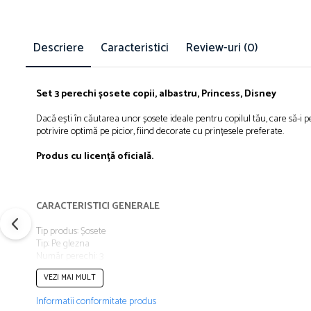
Îmbrăcăminte
Bluze și jachete copii
Descriere
Caracteristici
Review-uri
(0)
Compleuri copii
Costume de baie
Căciuli, fulare, mănuși
Set 3 perechi șosete copii, albastru, Princess, Disney
Geci și veste
Halate de baie
Dacă ești în căutarea unor șosete ideale pentru copilul tău, care să-i pe
potrivire optimă pe picior, fiind decorate cu prințesele preferate.
Hanorace
Lenjerie intimă și șosete
Produs cu licență oficială.
Pantaloni și treninguri copii
Pijamale copii
CARACTERISTICI GENERALE
Rochițe fetițe
Tricouri copii
Tip produs: Șosete
Tip: Pe glezna
Șepci
Număr perechi: 3
Încălțăminte
Vârstă: 2-3 ani
VEZI MAI MULT
Culoare: Albastru
Cizme
Material: Poliester, Bumbac
Informatii conformitate produs
Pantofi și încălțăminte sport
Poveste/Personaj: Princess