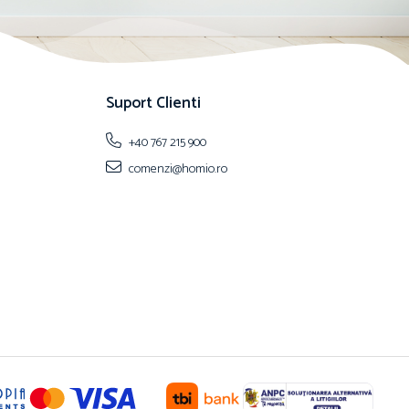
Suport Clienti
+40 767 215 900
comenzi@homio.ro