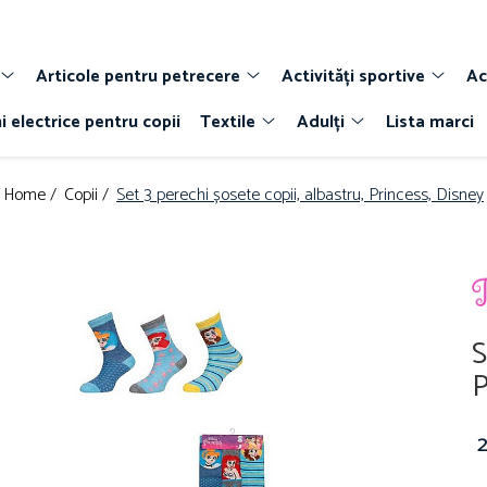
Articole pentru petrecere
Activități sportive
Ac
i electrice pentru copii
Textile
Adulți
Lista marci
Home /
Copii /
Set 3 perechi șosete copii, albastru, Princess, Disney
S
P
2