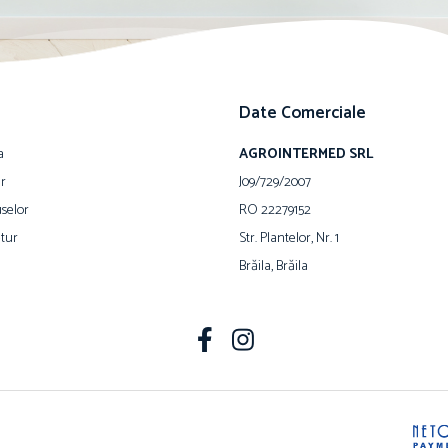
Date Comerciale
a
AGROINTERMED SRL
ur
J09/729/2007
selor
RO 22279152
tur
Str. Plantelor, Nr. 1
Brăila, Brăila