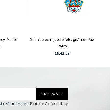
ney, Minnie
Set 3 perechi șosete fete, gri/mov, Paw
Se
2
Patrol
25,42 Lei
lui. Afla mai multe in
Politica de Confidentialitate