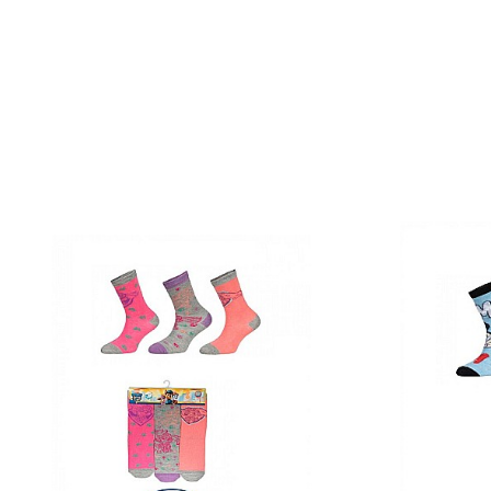
Imprimeu Desene: animate
Papuci și botoșei copii
Colecție: Primăvară - Vara, Toamna - Iarnă
Sandale și saboți
COMPOZIȚIE
Șorțuri și bonete
Tehnologie: Oeko-Tex Standard 100