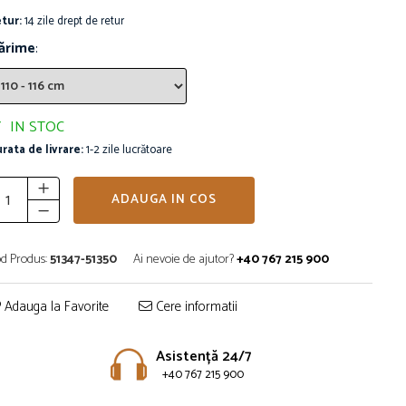
tur:
14 zile drept de retur
ărime
:
IN STOC
rata de livrare:
1-2 zile lucrătoare
ADAUGA IN COS
d Produs:
51347-51350
Ai nevoie de ajutor?
+40 767 215 900
Adauga la Favorite
Cere informatii
Asistență 24/7
+40 767 215 900