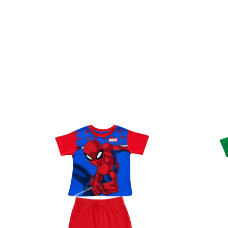
Poveste/Personaj: Frozen
Papuci și botoșei copii
Detalii: 100 % Bumbac
Sandale și saboți
Linie Brand: Disney
Șorțuri și bonete