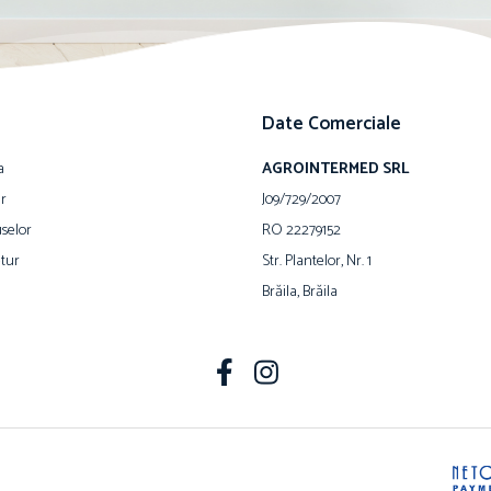
Date Comerciale
a
AGROINTERMED SRL
ur
J09/729/2007
selor
RO 22279152
tur
Str. Plantelor, Nr. 1
Brăila, Brăila