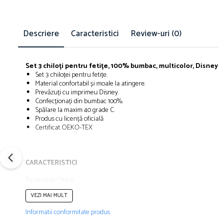
Îmbrăcăminte
Bluze și jachete copii
Descriere
Caracteristici
Review-uri
(0)
Compleuri copii
Costume de baie
Căciuli, fulare, mănuși
Set 3 chiloți pentru fetițe, 100% bumbac, multicolor, Disney
Geci și veste
Set 3 chiloței pentru fetițe.
Halate de baie
Material confortabil și moale la atingere.
Prevăzuți cu imprimeu Disney.
Hanorace
Confecționați din bumbac 100%.
Lenjerie intimă și șosete
Spălare la maxim 40 grade C.
Produs cu licență oficială
Pantaloni și treninguri copii
Certificat OEKO-TEX
Pijamale copii
Rochițe fetițe
Tricouri copii
CARACTERISTICI
Șepci
Tip produs: Chiloți
Încălțăminte
Număr piese: 3
VEZI MAI MULT
Imprimeu: Desene animate
Cizme
Culoare: Multicolor
Informatii conformitate produs
Pantofi și încălțăminte sport
Material: Disney