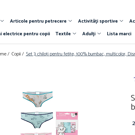
Articole pentru petrecere
Activități sportive
Ac
i electrice pentru copii
Textile
Adulți
Lista marci
me /
Copii /
Set 3 chiloți pentru fetițe, 100% bumbac, multicolor, Dis
S
b
2