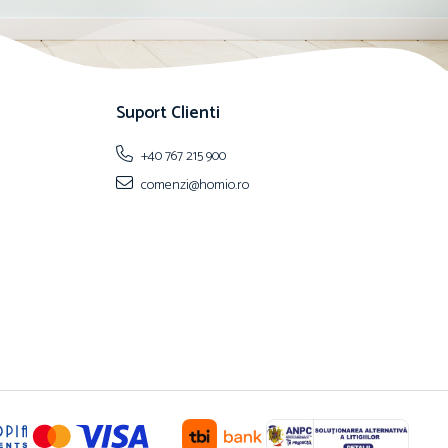
Suport Clienti
+40 767 215 900
comenzi@homio.ro