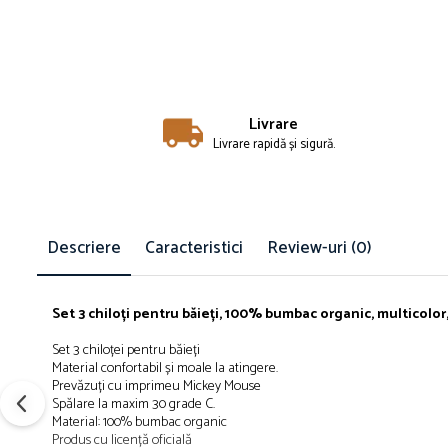
Îmbrăcăminte
Bluze și jachete copii
Compleuri copii
Costume de baie
Căciuli, fulare, mănuși
Livrare
Livrare rapidă și sigură.
Geci și veste
Halate de baie
Hanorace
Lenjerie intimă și șosete
Descriere
Caracteristici
Review-uri
(0)
Pantaloni și treninguri copii
Pijamale copii
Rochițe fetițe
Set 3 chiloți pentru băieți, 100% bumbac organic, multicolo
Tricouri copii
Set 3 chiloței pentru băieți
Șepci
Material confortabil și moale la atingere.
Încălțăminte
Prevăzuți cu imprimeu Mickey Mouse
Spălare la maxim 30 grade C.
Cizme
Material: 100% bumbac organic
Pantofi și încălțăminte sport
Produs cu licență oficială