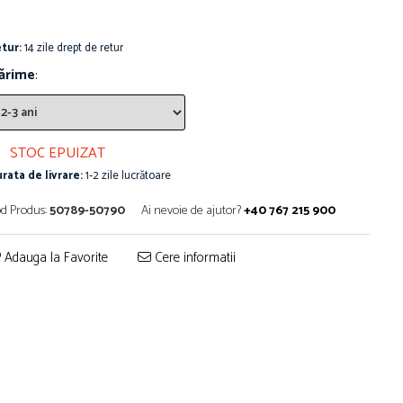
tur:
14 zile drept de retur
ărime
:
STOC EPUIZAT
rata de livrare:
1-2 zile lucrătoare
d Produs:
50789-50790
Ai nevoie de ajutor?
+40 767 215 900
Adauga la Favorite
Cere informatii