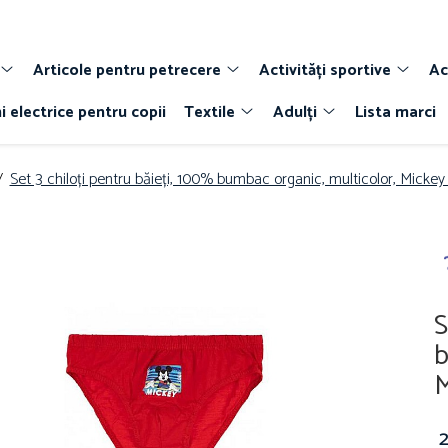
Articole pentru petrecere
Activități sportive
Ac
i electrice pentru copii
Textile
Adulți
Lista marci
 /
Set 3 chiloți pentru băieți, 100% bumbac organic, multicolor, Micke
S
b
M
2