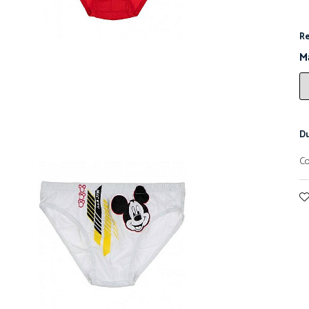
Re
M
Du
Co