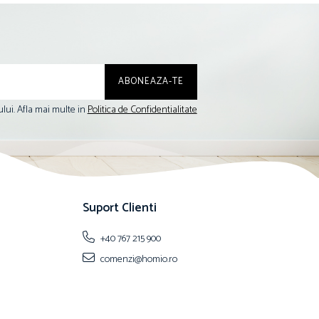
lui. Afla mai multe in
Politica de Confidentialitate
Suport Clienti
+40 767 215 900
comenzi@homio.ro