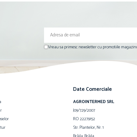
Vreau sa primesc newsletter cu promotiile magazinu
Date Comerciale
a
AGROINTERMED SRL
ur
J09/729/2007
selor
RO 22279152
tur
Str. Plantelor, Nr. 1
Brăila, Brăila