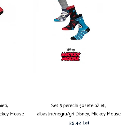
eti,
Set 3 perechi șosete băieți,
S
ickey Mouse
albastru/negru/gri Disney, Mickey Mouse
25,42 Lei