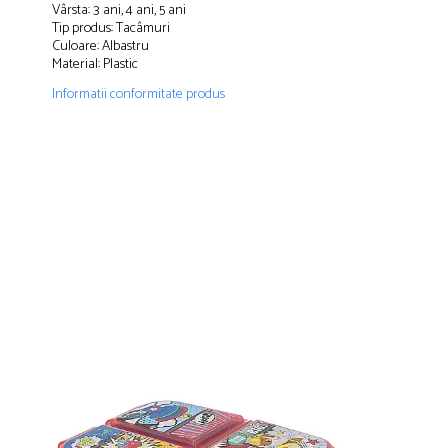
Vârsta: 3 ani, 4 ani, 5 ani
Papuci și botoșei copii
Tip produs: Tacâmuri
Sandale și saboți
Culoare: Albastru
Material: Plastic
Șorțuri și bonete
Informatii conformitate produs