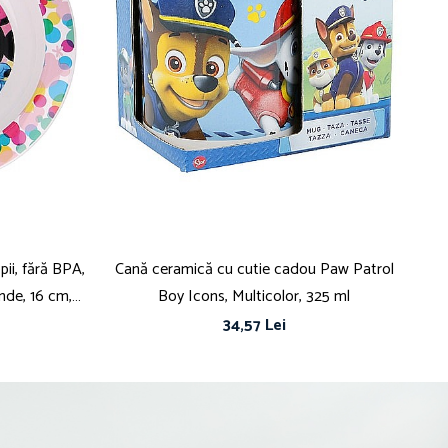
pii, fără BPA,
Cană ceramică cu cutie cadou Paw Patrol
C
unde, 16 cm,
Boy Icons, Multicolor, 325 ml
34,57 Lei