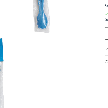
Re
Du
Co