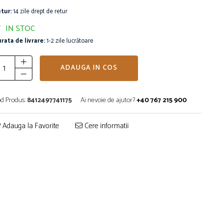
tur:
14 zile drept de retur
IN STOC
rata de livrare:
1-2 zile lucrătoare
ADAUGA IN COS
d Produs:
8412497741175
Ai nevoie de ajutor?
+40 767 215 900
Adauga la Favorite
Cere informatii