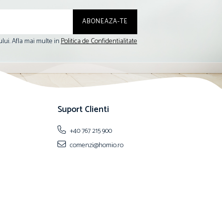
lui. Afla mai multe in
Politica de Confidentialitate
Suport Clienti
+40 767 215 900
comenzi@homio.ro