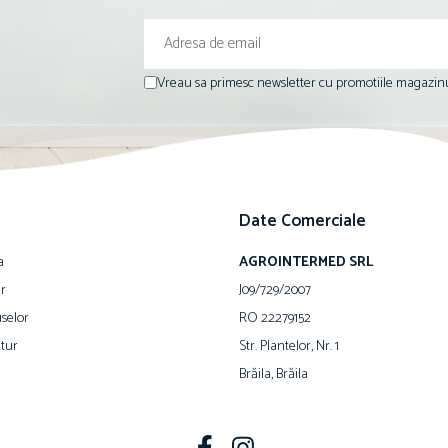
Vreau sa primesc newsletter cu promotiile magazinu
Date Comerciale
a
AGROINTERMED SRL
ur
J09/729/2007
selor
RO 22279152
tur
Str. Plantelor, Nr. 1
Brăila, Brăila