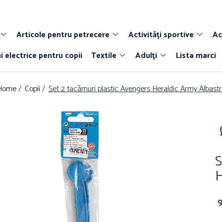
Articole pentru petrecere
Activități sportive
Ac
i electrice pentru copii
Textile
Adulți
Lista marci
Home /
Copii /
Set 2 tacâmuri plastic Avengers Heraldic Army Albastr
S
H
9