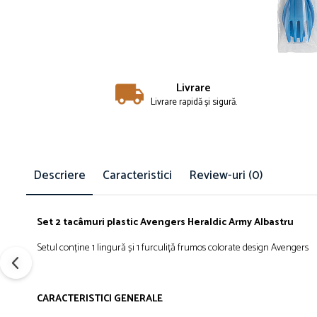
Îmbrăcăminte
Bluze și jachete copii
Compleuri copii
Costume de baie
Căciuli, fulare, mănuși
Livrare
Livrare rapidă și sigură.
Geci și veste
Halate de baie
Hanorace
Lenjerie intimă și șosete
Descriere
Caracteristici
Review-uri
(0)
Pantaloni și treninguri copii
Pijamale copii
Rochițe fetițe
Set 2 tacâmuri plastic Avengers Heraldic Army Albastru
Tricouri copii
Setul conține 1 lingură și 1 furculiță frumos colorate design Avengers
Șepci
Încălțăminte
Cizme
CARACTERISTICI GENERALE
Pantofi și încălțăminte sport