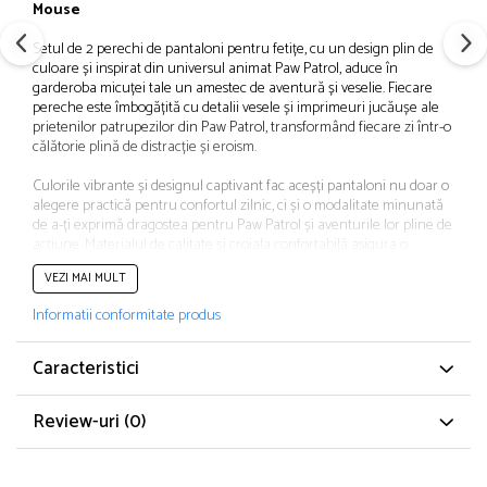
Mouse
Papuci și botoșei copii
Sandale și saboți
Setul de 2 perechi de pantaloni pentru fetițe, cu un design plin de
culoare și inspirat din universul animat Paw Patrol, aduce în
Șorțuri și bonete
garderoba micuței tale un amestec de aventură și veselie. Fiecare
pereche este îmbogățită cu detalii vesele și imprimeuri jucăușe ale
prietenilor patrupezilor din Paw Patrol, transformând fiecare zi într-o
călătorie plină de distracție și eroism.
Culorile vibrante și designul captivant fac aceșți pantaloni nu doar o
alegere practică pentru confortul zilnic, ci și o modalitate minunată
de a-ți exprimă dragostea pentru Paw Patrol și aventurile lor pline de
acțiune. Materialul de calitate și croiala confortabilă asigura o
potrivire perfectă și libertate de mișcare pentru micuța ta în timp ce
VEZI MAI MULT
se joacă și explorează lumea înconjurătoare.
Informatii conformitate produs
Certificatul OEKO-TEX Standard 100 garantează că aceșți pantaloni
respectă cele mai înalte standarde de siguranță și calitate în ceea ce
privește materialele utilizate în producție, oferindu-ți astfel liniștea
Caracteristici
sufletească că produsul este delicat cu pielea copilului tău și
prietenos cu mediul înconjurător.
Review-uri
(0)
Indiferent dacă este purtat pentru joacă în aer liber sau pentru
momente de relaxare acasă, acest set de pantaloni Paw Patrol aduce
un zâmbet pe buzele oricărei fetițe și completează cu stil garderoba