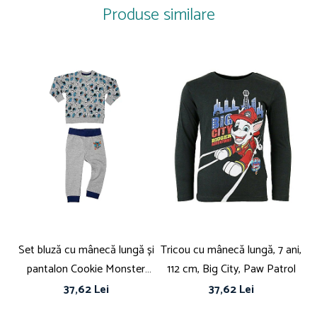
ei plină de aventură și prietenie.
Produse similare
Tip produs: Pantaloni lungi
Culoare: Multicolor
Material: Poliester, Elastan
Poveste/Personaj Peppa Pig
Stil: Casual
Imprimeu: Desene animate
Detalii: Oeko-Tex® Standard 100
Sistem închidere: Fără închidere
Colecție: Primăvară - Vară, Toamnă - Iarnă
Linie Brand: Paw Patrol
Set bluză cu mânecă lungă și
Tricou cu mânecă lungă, 7 ani,
B
pantalon Cookie Monster
112 cm, Big City, Paw Patrol
Sesame Street
37,62 Lei
37,62 Lei