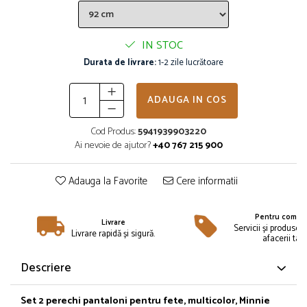
Îmbrăcăminte
Bluze și jachete copii
IN STOC
Compleuri copii
Durata de livrare:
1-2 zile lucrătoare
Costume de baie
Căciuli, fulare, mănuși
Geci și veste
ADAUGA IN COS
Halate de baie
Cod Produs:
5941939903220
Hanorace
Ai nevoie de ajutor?
+40 767 215 900
Lenjerie intimă și șosete
Pantaloni și treninguri copii
Adauga la Favorite
Cere informatii
Pijamale copii
Rochițe fetițe
Pentru compan
Livrare
Tricouri copii
Servicii și produse 
Livrare rapidă și sigură.
afacerii tale
Șepci
Încălțăminte
Descriere
Cizme
Pantofi și încălțăminte sport
Set 2 perechi pantaloni pentru fete, multicolor, Minnie