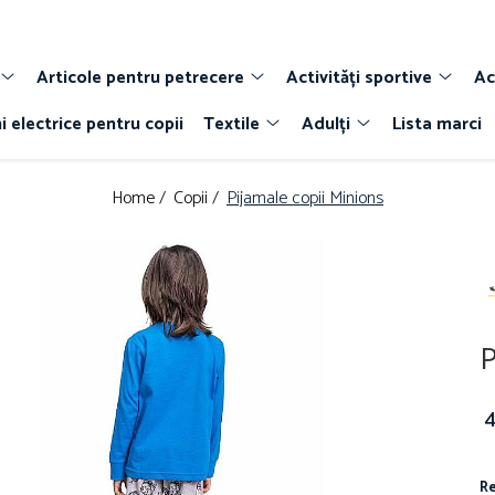
Articole pentru petrecere
Activități sportive
Ac
i electrice pentru copii
Textile
Adulți
Lista marci
Home /
Copii /
Pijamale copii Minions
P
4
Re