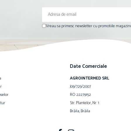
Vreau sa primesc newsletter cu promotiile magazinu
Date Comerciale
a
AGROINTERMED SRL
ur
J09/729/2007
selor
RO 22279152
tur
Str. Plantelor, Nr. 1
Brăila, Brăila