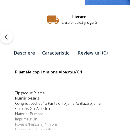
Papuci și botoșei copii
Sandale și saboți
Livrare
Șorțuri și bonete
Livrare rapidă și sigură.
Descriere
Caracteristici
Review-uri
(0)
Pijamale copii Minions Albastru/Gri
Tip produs: Pijama
Număr piese: 2
Conținut pachet: 1 x Pantalon pijama, 1x Bluză pijama
Culoare: Gri, Albastru
Material: Bumbac
Imprimeu: Uni
Poveste/Personaj: Minions
Decolteu: La baza gâtului