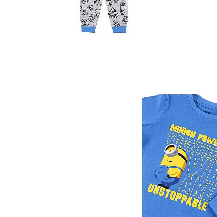
Îmbrăcăminte
Bluze și jachete copii
Compleuri copii
Costume de baie
Căciuli, fulare, mănuși
Geci și veste
Halate de baie
Hanorace
Lenjerie intimă și șosete
Pantaloni și treninguri copii
Pijamale copii
Rochițe fetițe
Tricouri copii
Șepci
Încălțăminte
Cizme
Pantofi și încălțăminte sport