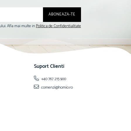
lui. Afla mai multe in
Politica de Confidentialitate
Suport Clienti
+40 767 215 900
comenzi@homio.ro