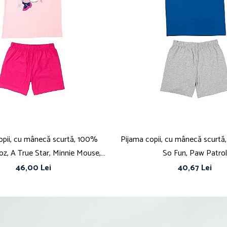
opii, cu mânecă scurtă, 100%
Pijama copii, cu mânecă scurtă, 
oz, A True Star, Minnie Mouse,
So Fun, Paw Patrol
Disney
46,00 Lei
40,67 Lei