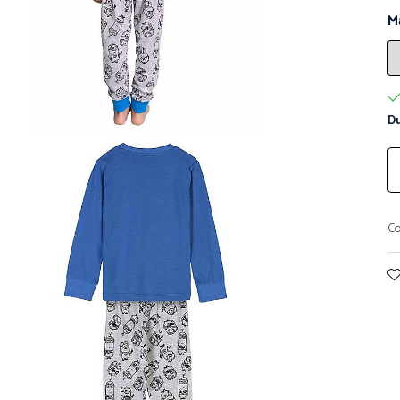
M
Du
Co