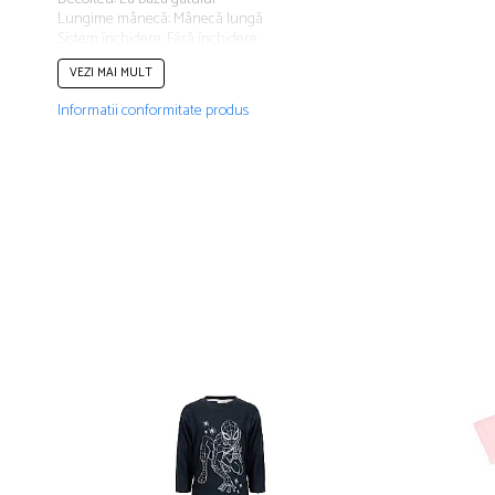
Lungime mânecă: Mânecă lungă
Sistem închidere: Fără închidere
Colecție: Primăvară - Vara, Toamnă - Iarnă
VEZI MAI MULT
COMPOZIȚIE
Informatii conformitate produs
Exterior 100% bumbac