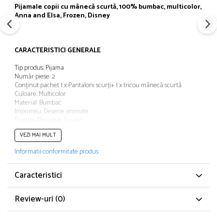
Papuci și botoșei copii
Pijamale copii cu
mânecă
scurtă
, 100% bumbac, multicolor,
Anna
and
Elsa, Frozen, Disney
Sandale și saboți
Șorțuri și bonete
CARACTERISTICI GENERALE
Tip produs: Pijama
Număr piese: 2
Conținut pachet 1 x Pantaloni scurți+ 1 x tricou mânecă scurtă
Culoare: Multicolor
Material: Bumbac
Imprimeu: Desene animate
Poveste/Personaj: Frozen
Lungime mânecă: Mânecă scurtă
VEZI MAI MULT
Linie Brand: Frozen
Colecție: Primăvară - Vară
Informatii conformitate produs
Caracteristici
Review-uri
(0)