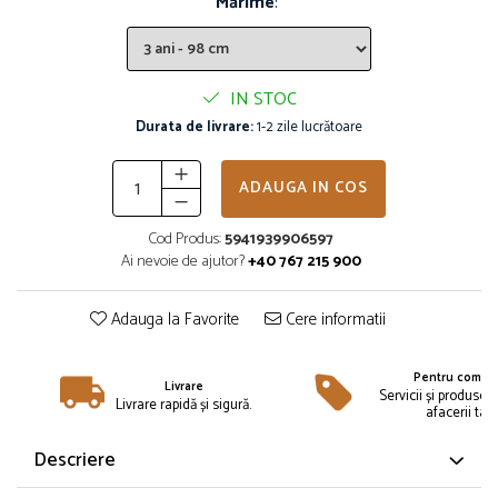
Mărime
:
Îmbrăcăminte
Bluze și jachete copii
Compleuri copii
IN STOC
Costume de baie
Durata de livrare:
1-2 zile lucrătoare
Căciuli, fulare, mănuși
Geci și veste
ADAUGA IN COS
Halate de baie
Hanorace
Cod Produs:
5941939906597
Lenjerie intimă și șosete
Ai nevoie de ajutor?
+40 767 215 900
Pantaloni și treninguri copii
Pijamale copii
Adauga la Favorite
Cere informatii
Rochițe fetițe
Tricouri copii
Pentru compan
Livrare
Șepci
Servicii și produse 
Livrare rapidă și sigură.
afacerii tale
Încălțăminte
Cizme
Descriere
Pantofi și încălțăminte sport