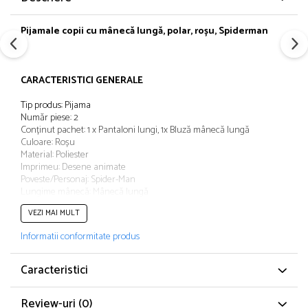
Papuci și botoșei copii
Sandale și saboți
Pijamale copii cu
mânecă
lungă
, polar,
roșu
, Spiderman
Șorțuri și bonete
CARACTERISTICI GENERALE
Tip produs: Pijama
Număr piese: 2
Conținut pachet: 1 x Pantaloni lungi, 1x Bluză mânecă lungă
Culoare: Roșu
Material: Poliester
Imprimeu: Desene animate
Poveste/Personaj: Spider-Man
Lungime mânecă: Mânecă lungă
Linie Brand: Spider-Man
VEZI MAI MULT
Colecție: Toamna - Iarnă
Informatii conformitate produs
Caracteristici
Review-uri
(0)