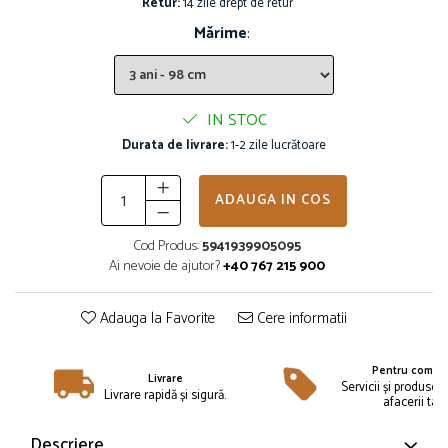
Retur:
14 zile drept de retur
Îmbrăcăminte
Mărime
:
Bluze și jachete copii
Compleuri copii
Costume de baie
IN STOC
Căciuli, fulare, mănuși
Geci și veste
Durata de livrare:
1-2 zile lucrătoare
Halate de baie
Hanorace
ADAUGA IN COS
Lenjerie intimă și șosete
Cod Produs:
5941939905095
Pantaloni și treninguri copii
Ai nevoie de ajutor?
+40 767 215 900
Pijamale copii
Rochițe fetițe
Adauga la Favorite
Cere informatii
Tricouri copii
Șepci
Pentru compan
Încălțăminte
Livrare
Servicii și produse 
Livrare rapidă și sigură.
afacerii tale
Cizme
Pantofi și încălțăminte sport
Descriere