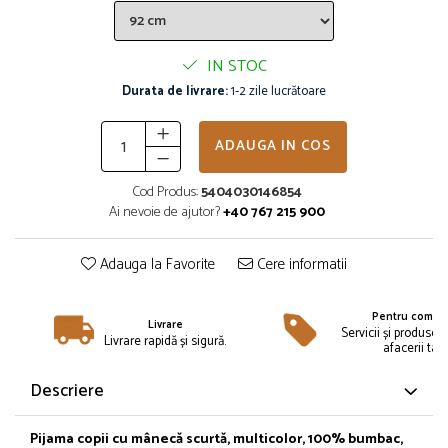
Îmbrăcăminte
Bluze și jachete copii
IN STOC
Compleuri copii
Durata de livrare:
1-2 zile lucrătoare
Costume de baie
Căciuli, fulare, mănuși
Geci și veste
ADAUGA IN COS
Halate de baie
Cod Produs:
5404030146854
Hanorace
Ai nevoie de ajutor?
+40 767 215 900
Lenjerie intimă și șosete
Pantaloni și treninguri copii
Adauga la Favorite
Cere informatii
Pijamale copii
Rochițe fetițe
Pentru compan
Livrare
Tricouri copii
Servicii și produse 
Livrare rapidă și sigură.
afacerii tale
Șepci
Încălțăminte
Descriere
Cizme
Pantofi și încălțăminte sport
Pijama copii cu mânecă scurtă, multicolor, 100% bumbac,