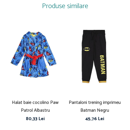
perfectă pentru un somn odihnitor și plin de vise încântătoare.
Produse similare
Tip produs: Pijama
Număr piese: 2
Conținut pachet: 1 x Pantaloni scurți, 1x Bluză mânecă scurtă
Culoare: Multicolor
Material: Bumbac
Imprimeu: Desene animate
Poveste/Personaj: Princess
Lungime mânecă: Mânecă scurtă
Detalii: 100 % Bumbac
Sistem închidere: Fără închidere
Linie Brand: Princess Disney
Colecție: Primăvară - Vară
Halat baie cocolino Paw
Pantaloni trening imprimeu
Patrol Albastru
Batman Negru
80,33 Lei
45,76 Lei