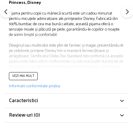
Princess, Disney
Papuci și botoșei copii
Sandale și saboți
Pijama pentru copii cu mânecă scurtă este un cadou minunat
pentru micuțele admiratoare ale prințeselor Disney. Fabricată din
Șorțuri și bonete
100% bumbac de cea mai bună calitate, această pijama oferă o
senzație moale și plăcută pe piele, garantându-le copiilor o noapte
de somn liniștit și confortabil.
Designul sau multicolor este plin de farmec și magie, prezentându-le
pe celebrele prințese Disney într-o manieră fermecătoare și
atrăgătoare. Certificatul Oeko-Tex Standard 100 confirmă că această
pijama este fabricată în conformitate cu cele mai înalte standarde de
siguranță și calitate, fiind lipsită de substanțe toxice sau alergene, și,
prin urmare, potrivită chiar și pentru pielea sensibilă a copiilor.
VEZI MAI MULT
Cu mâneci scurte și o croiala confortabilă, această pijama este ideală
Informatii conformitate produs
pentru nopțile călduroase de vara sau pentru serile mai răcoroase
ale primăverii. Cu prințesele Disney că tema principala, micuțele se
vor bucură de fiecare moment petrecut în această pijama,
Caracteristici
aducându-le mai aproape de lumea magică a poveștilor lor
preferate.
Review-uri
(0)
Această pijama nu este doar un obiect vestimentar practic, ci și o
sursă de bucurie și imaginație pentru micuțele visătoare. Cu
calitatea și siguranță garantate, această pijama devine alegerea