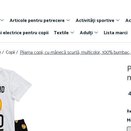
Articole pentru petrecere
Activități sportive
Ac
i electrice pentru copii
Textile
Adulți
Lista marci
 /
Copii /
Pijama copii, cu mânecă scurtă, multicolor, 100% bumbac,
P
m
4
Re
M