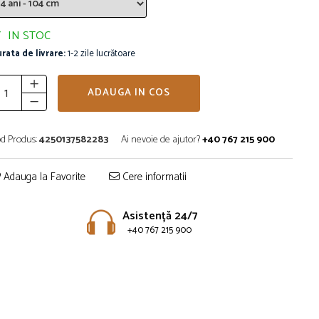
IN STOC
rata de livrare:
1-2 zile lucrătoare
ADAUGA IN COS
d Produs:
4250137582283
Ai nevoie de ajutor?
+40 767 215 900
Adauga la Favorite
Cere informatii
Asistență 24/7
+40 767 215 900