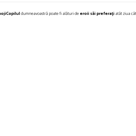
oji
Copilul
dumneavoastră
poate
fi
alături
de
eroii
săi
preferați
atât
ziua
câ