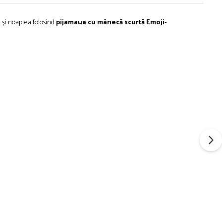
t
și
noaptea
folosind
pijamaua cu
mânecă
scurtă
Emoji
-