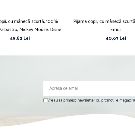
opii, cu mânecă scurtă, 100%
Pijama copii, cu mânecă scurtă,
/albastru, Mickey Mouse, Disney,
Emoji
spi220
49,82 Lei
40,67 Lei
Vreau sa primesc newsletter cu promotiile magazinu