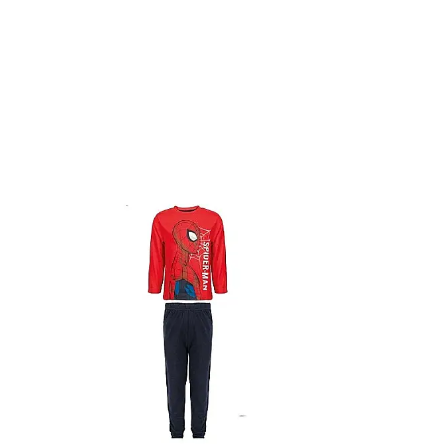
Papuci și botoșei copii
Sandale și saboți
Șorțuri și bonete