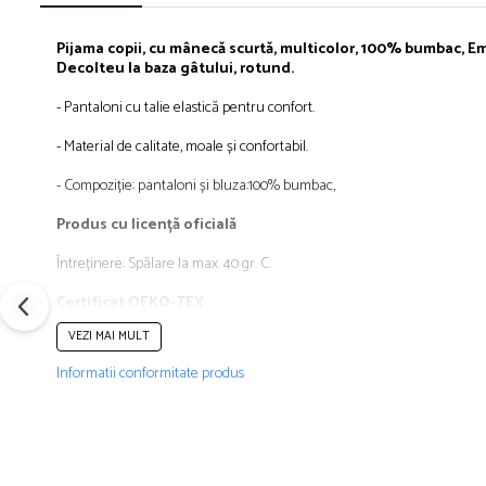
Îmbrăcăminte
Bluze și jachete copii
Pijama copii
, cu
mânecă
scurtă
, multicolor, 100% bumbac, Em
Decolteu
la
baza
gâtului
, rotund.
Compleuri copii
Costume de baie
- Pantaloni cu talie
elastică
pentru confort.
Căciuli, fulare, mănuși
- Material de calitate, moale
și
confortabil.
Geci și veste
Halate de baie
-
Compoziție
: pantaloni
și
bluza
:100% bumbac,
Hanorace
Produs cu
licență
oficială
Lenjerie intimă și șosete
Întreținere
:
Spălare
la
max. 40 gr. C.
Pantaloni și treninguri copii
Pijamale copii
Certificat OEKO-TEX
Rochițe fetițe
VEZI MAI MULT
Tricouri copii
Informatii conformitate produs
Șepci
Încălțăminte
Cizme
Pantofi și încălțăminte sport