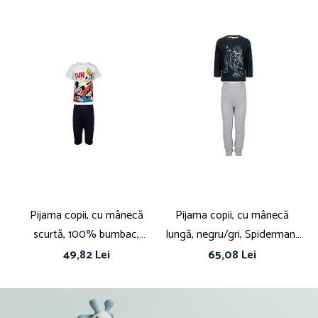
• Decolteu: Decolteu la baza gâtului
• Sistem închidere: Fără închidere
• Linie Brand: Acest produs are licență oficială Disney
• Tip produs: pijamale
Pijama copii, cu mânecă
Pijama copii, cu mânecă
scurtă, 100% bumbac,
lungă, negru/gri, Spiderman,
s
alb/albastru, Mickey Mouse,
Marvel
49,82 Lei
65,08 Lei
Disney, spi220