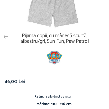
Îmbrăcăminte
Covoare
Căciuli și șepci
Lămpi de veghe
Jachete și geci bărbați
Mobilier
Tricouri bărbați
Organizare și depozitare
Tricouri damă
Ceasuri
Pijama copii, cu mânecă scurtă,
Șosete Adulti
Ceasuri de mână
albastru/gri, Sun Fun, Paw Patrol
Șosete bărbați
Ceasuri de perete
Șosete damă
Ceasuri deșteptătoare
Cutii pentru bijuterii
Jucării
De vară
Jucării interactive
46,00 Lei
Jucării magnetice
Mașini și vehicule
Retur:
14 zile drept de retur
Puzzle-uri
Mărime
:
110 - 116 cm
Scule și bancuri de lucru