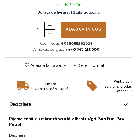
Îmbrăcăminte
IN STOC
Bluze și jachete copii
Durata de livrare:
1-2 zile lucrătoare
Compleuri copii
Costume de baie
ADAUGA IN COS
Căciuli, fulare, mănuși
Cod Produs:
4025055292824
Geci și veste
Ai nevoie de ajutor?
+40 767 215 900
Halate de baie
Hanorace
Adauga la Favorite
Cere informatii
Lenjerie intimă și șosete
Pantaloni și treninguri copii
Pentru compan
Pijamale copii
Livrare
Servicii și produse 
Livrare rapidă și sigură.
afacerii tale
Rochițe fetițe
Tricouri copii
Descriere
Șepci
Încălțăminte
Pijama copii, cu mânecă scurtă, albastru/gri, Sun Fun, Paw
Patrol
Cizme
Pantofi și încălțăminte sport
Descriere: