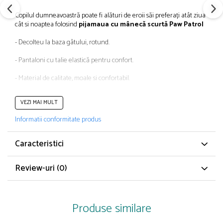
Papuci și botoșei copii
Copilul dumneavoastră poate fi alături de eroii săi preferați atât ziua
Sandale și saboți
cât si noaptea folosind
pijamaua
cu mânecă scurtă
Paw Patrol
Șorțuri și bonete
- Decolteu la baza gâtului, rotund.
- Pantaloni cu talie elastică pentru confort.
- Material de calitate, moale si confortabil.
- Compoziție: tricou 100% bumbac, pantalon 53% poliester + 47%
VEZI MAI MULT
bumbac
Informatii conformitate produs
Produs cu licență oficială
Întreținere: Spălare la max. 40 gr. C.
Caracteristici
Certificat OEKO-TEX
Review-uri
(0)
Caracteristici:
• Material: bumbac, poliester
• Culoare: albastru/gri
• Poveste/personaj:
Paw Patrol
Produse similare
• Imprimeu: Desene animate
• Număr piese: 1 x Tricou mâneca scurtă , 1x pantaloni scurți