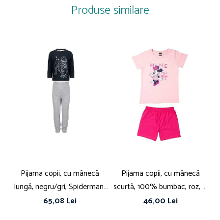
Detalii: Polar
Produse similare
Sistem închidere: Fără închidere
Linie Brand: Mickey Mouse
Colecție: Toamna - Iarnă
COMPOZIȚIE
Exterior Fleece
Căptușeală Fleece
Pijama copii, cu mânecă
Pijama copii, cu mânecă
lungă, negru/gri, Spiderman,
scurtă, 100% bumbac, roz, A
s
Marvel
True Star, Minnie Mouse,
65,08 Lei
46,00 Lei
Disney