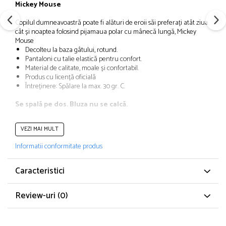
Mickey Mouse
Papuci și botoșei copii
Sandale și saboți
Copilul dumneavoastră poate fi alături de eroii săi preferați atât ziua
cât și noaptea folosind pijamaua polar cu mânecă lungă, Mickey
Șorțuri și bonete
Mouse
Decolteu la baza gâtului, rotund.
Pantaloni cu talie elastică pentru confort.
Material de calitate, moale și confortabil.
Produs cu licență oficială
Întreținere: Spălare la max. 30 gr. C.
Se spală pe dos. Bluza nu se calcă.
VEZI MAI MULT
CARACTERISTICI
Informatii conformitate produs
Tip produs: Pijama
Număr piese: 2
Caracteristici
Conținut pachet: 1 x Bluza mânecă lungă , 1x pantaloni lungi
Culoare: Albastru
Review-uri
(0)
Material: Poliester
Imprimeu: Desene animate
Poveste/Personaj: Mickey Mouse
Lungime mânecă: Mânecă lungă