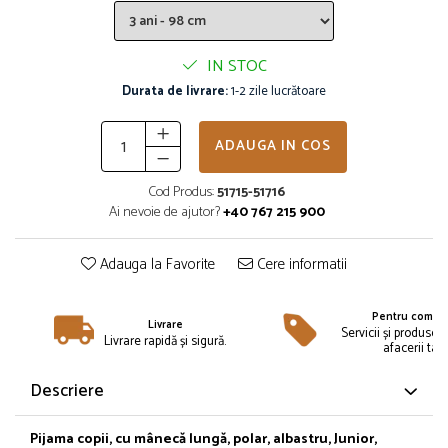
Îmbrăcăminte
Bluze și jachete copii
IN STOC
Compleuri copii
Durata de livrare:
1-2 zile lucrătoare
Costume de baie
Căciuli, fulare, mănuși
Geci și veste
ADAUGA IN COS
Halate de baie
Cod Produs:
51715-51716
Hanorace
Ai nevoie de ajutor?
+40 767 215 900
Lenjerie intimă și șosete
Pantaloni și treninguri copii
Adauga la Favorite
Cere informatii
Pijamale copii
Rochițe fetițe
Pentru compan
Livrare
Tricouri copii
Servicii și produse 
Livrare rapidă și sigură.
afacerii tale
Șepci
Încălțăminte
Descriere
Cizme
Pantofi și încălțăminte sport
Pijama copii, cu mânecă lungă, polar, albastru, Junior,